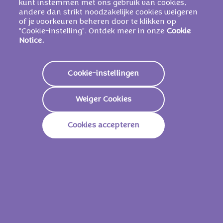
kunt instemmen met ons gebruik van cookies,
cacaoboterbasisvulling.
andere dan strikt noodzakelijke cookies weigeren
KAN BEVATTEN: ANDERE NOTEN
.
of je voorkeuren beheren door te klikken op
"Cookie-instelling". Ontdek meer in onze
Cookie
Notice.
Voedingswaarden
Cookie-instellingen
Energie
2.384 KJ /
572 Kcal
Weiger Cookies
Vetstoffen
37g
Waarvan Verzadigd
21g
Cookies accepteren
Koolhydraten
55g
Waarvan Suikers
54g
Vezels
1,2g
Eiwitten
4,8g