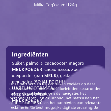
Milka Egg'cellent 124g
Ingrediënten
Suiker, palmolie, cacaoboter, magere
MELKPOEDER
, cacaomassa, zoete
weipoeder (van
MELK
), geklaarde boter,
emulgator (
SOJALECITHINEN
),
Onze partners en wij gebruiken cookies op deze
HAZELNOOTPASTA
, aroma's, kleurstof
website voor verschillende doeleinden, waaronder
het vergemakkelijken van de navigatie, het
(paprika-extract). 7% magere
personaliseren van de inhoud, het meten van het
MELKPOEDER
in de melkcrèmevulling.
gebruik van de site en het aanbieden van relevante
24% cacaoboter in de
reclame en de best mogelijke digitale ervaring. Je