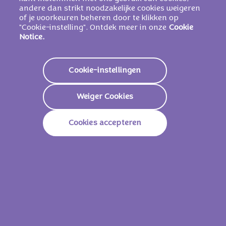
andere dan strikt noodzakelijke cookies weigeren
of je voorkeuren beheren door te klikken op
"Cookie-instelling". Ontdek meer in onze
Cookie
Notice.
Voedingswaarden
Energie
2243 KJ /
537 Kcal
Cookie-instellingen
Vetstoffen
30g
Weiger Cookies
Waarvan Verzadigd
19g
Cookies accepteren
Koolhydraten
60g
Waarvan Suikers
49g
Vezels
1,5g
Eiwitten
5,8g
Zout
2,8g