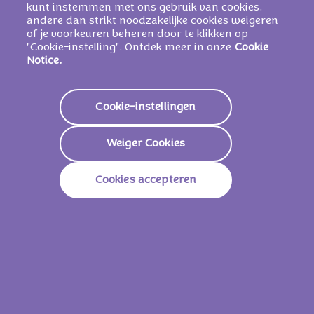
zonnebloemlecithinen, E476), zout, koffie-
kunt instemmen met ons gebruik van cookies,
andere dan strikt noodzakelijke cookies weigeren
extract, aroma's.
of je voorkeuren beheren door te klikken op
KAN BEVATTEN NOTEN
.
"Cookie-instelling". Ontdek meer in onze
Cookie
Notice.
Voedingswaarden
Cookie-instellingen
Energie
2230 KJ/
535 Kcal
Weiger Cookies
Vetstoffen
29,5g
Cookies accepteren
Waarvan Verzadigd
19,0g
Koolhydraten
59,5g
Waarvan Suikers
44,0g
Vezels
1,4g
Eiwitten
6,3g