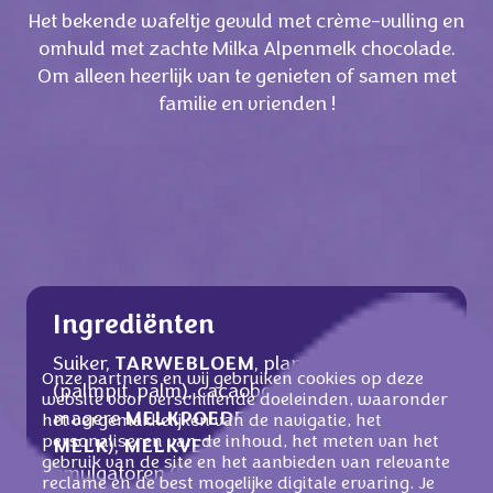
Het bekende wafeltje gevuld met crème-vulling en
omhuld met zachte Milka Alpenmelk chocolade.
Om alleen heerlijk van te genieten of samen met
familie en vrienden !
Ingrediënten
Suiker,
TARWEBLOEM
, plantaardige vetten
Onze partners en wij gebruiken cookies op deze
(palmpit, palm), cacaoboter, cacaomassa,
website voor verschillende doeleinden, waaronder
magere
MELKPOEDER
, weipoeder (van
het vergemakkelijken van de navigatie, het
personaliseren van de inhoud, het meten van het
MELK
),
MELKVET
, zonnebloemolie,
gebruik van de site en het aanbieden van relevante
emulgatoren (
SOJALECITHINEN
,
reclame en de best mogelijke digitale ervaring. Je