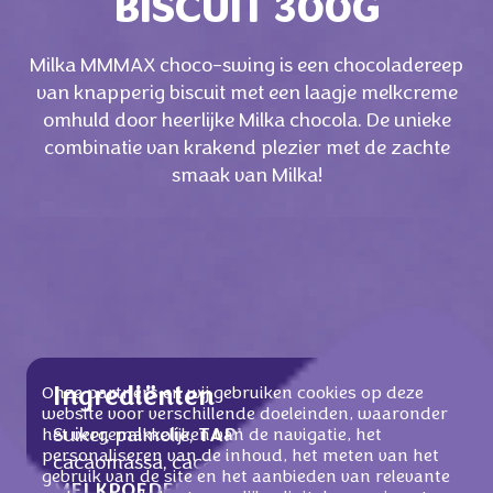
BISCUIT 300G
Milka MMMAX choco-swing is een chocoladereep
van knapperig biscuit met een laagje melkcreme
omhuld door heerlijke Milka chocola. De unieke
combinatie van krakend plezier met de zachte
smaak van Milka!
Onze partners en wij gebruiken cookies op deze
Ingrediënten
website voor verschillende doeleinden, waaronder
Suiker, palmolie,
TARWEBLOEM
,
het vergemakkelijken van de navigatie, het
personaliseren van de inhoud, het meten van het
cacaomassa, cacaoboter, magere
gebruik van de site en het aanbieden van relevante
MELKPOEDER
, weipoeder (van
MELK
),