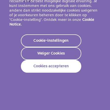
reclame en de best mogelijke digitale ervaring. Je
MELKVET
, cacaopoeder (1 %), emulgator
kunt instemmen met ons gebruik van cookies,
andere dan strikt noodzakelijke cookies weigeren
(
SOJALECITHINEN
), glucosestroop,
of je voorkeuren beheren door te klikken op
HAZELNOOTPASTA
, zout, rijsmiddelen
"Cookie-instelling". Ontdek meer in onze
Cookie
(E500, E503), aroma's (bevatten
MELK
).
Notice.
KAN EI EN ANDERE NOTEN BEVATTEN
Cookie-instellingen
Voedingswaarden
Weiger Cookies
Energie
2325 KJ /
557 Kcal
Cookies accepteren
Vetstoffen
34.0g
Waarvan Verzadigd
19.0g
Koolhydraten
56.0g
Waarvan Suikers
48.0g