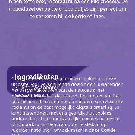
in een toffe box, in totaal bijna een kilo chocola. De
individueel verpakte chocolaatjes zijn perfect om
te serveren bij de koffie of thee.
Ingrediënten
Onze partners en wij gebruiken cookies op deze
website voor verschillende doeleinden, waaronder
Suiker, cacaoboter, magere
MELKPOEDER
,
het vergemakkelijken van de navigatie, het
cacaomassa, weipoeder (van
MELK
),
personaliseren van de inhoud, het meten van het
gebruik van de site en het aanbieden van relevante
MELKVET
, palmolie,
reclame en de best mogelijke digitale ervaring. Je
HAZELNOOTSTUKJES
(2%), emulgatoren
kunt instemmen met ons gebruik van cookies,
(
SOJALECITHINEN
, zonnebloemlecithine),
andere dan strikt noodzakelijke cookies weigeren
of je voorkeuren beheren door te klikken op
HAZELNOOTPASTA
, magere cacaopoeder
"Cookie-instelling". Ontdek meer in onze
Cookie
(0,1%), aroma's, gedroogde aardbeien