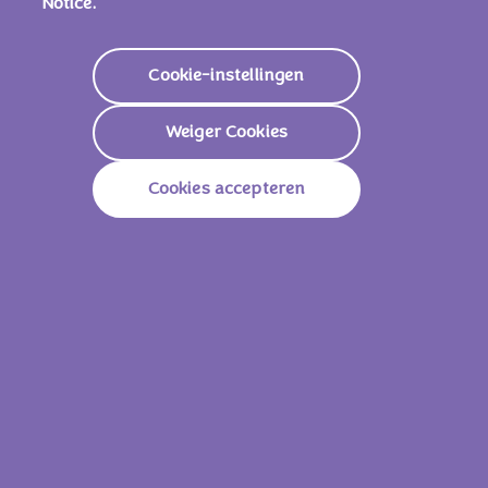
Notice.
(0,02%), zuurteregelaar (citroenzuur)
Cookie-instellingen
Voedingswaarden
Weiger Cookies
Energie
2268 KJ/
543 Kcal
Cookies accepteren
Vetstoffen
32g
Waarvan Verzadigd
18g
Koolhydraten
56g
Waarvan Suikers
55g
Vezels
2g
Eiwitten
6,2g