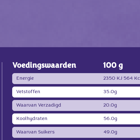
Voedingswaarden
100 g
Energie
2350 KJ
564 Kc
Vetstoffen
35.0g
Waarvan Verzadigd
20.0g
Koolhydraten
56.0g
Waarvan Suikers
49.0g