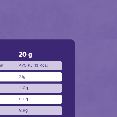
20 g
al
470 KJ
113 Kcal
7.1g
4.0g
11.0g
9.9g