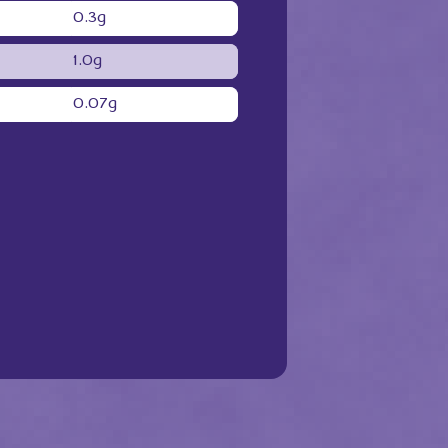
0.3g
1.0g
0.07g