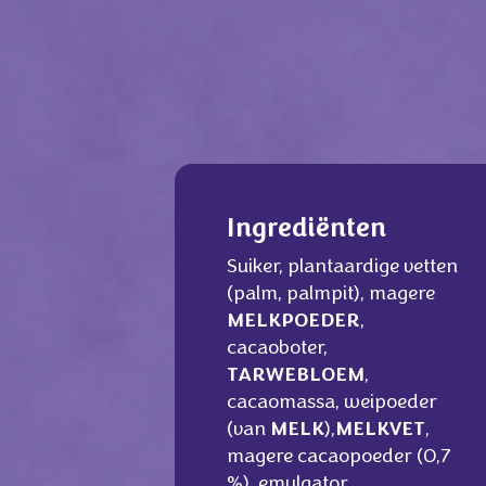
Ingrediënten
Suiker, plantaardige vetten
(palm, palmpit), magere
MELKPOEDER
,
cacaoboter,
TARWEBLOEM
,
cacaomassa, weipoeder
(van
MELK
),
MELKVET
,
magere cacaopoeder (0,7
%), emulgator