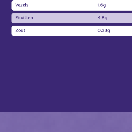
Vezels
1.6g
Eiwitten
4.8g
Zout
0.33g