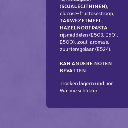
(
SOJALECITHINEN
),
glucose-fructosestroop,
TARWEZETMEEL
,
HAZELNOOTPASTA
,
rijsmiddelen (E503, E501,
E500), zout, aroma's,
zuurteregelaar (E524).
KAN ANDERE NOTEN
BEVATTEN
.
Trocken lagern und vor
Wärme schützen.