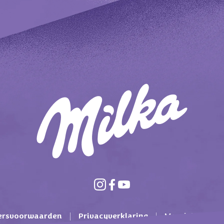
ersvoorwaarden
Privacyverklaring
Mondelez Inter