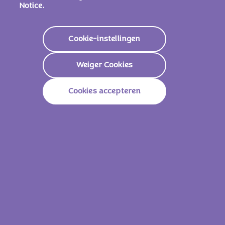
Notice.
KAN ANDERE NOTEN, EI EN TARWE
BEVATTEN
.
Cookie-instellingen
Weiger Cookies
Voedingswaarden
Cookies accepteren
Energie
2.251 KJ /
539 Kcal
Vetstoffen
31g
Waarvan Verzadigd
19g
Koolhydraten
57g
Waarvan Suikers
55g
Vezels
2,3g
Eiwitten
6,5g