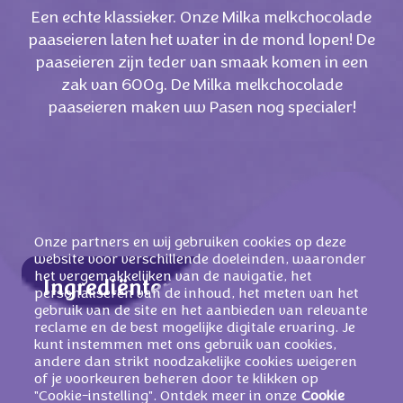
Een echte klassieker. Onze Milka melkchocolade
paaseieren laten het water in de mond lopen! De
paaseieren zijn teder van smaak komen in een
zak van 600g. De Milka melkchocolade
paaseieren maken uw Pasen nog specialer!
Onze partners en wij gebruiken cookies op deze
website voor verschillende doeleinden, waaronder
het vergemakkelijken van de navigatie, het
Ingrediënten
personaliseren van de inhoud, het meten van het
gebruik van de site en het aanbieden van relevante
Suiker, cacaoboter, magere
MELKPOEDER
,
reclame en de best mogelijke digitale ervaring. Je
cacaomassa, weipoeder (van
MELK
),
kunt instemmen met ons gebruik van cookies,
andere dan strikt noodzakelijke cookies weigeren
MELKVET
, emulgator (
SOJALECITHINE
),
of je voorkeuren beheren door te klikken op
HAZELNOOTPASTA
, aroma
"Cookie-instelling". Ontdek meer in onze
Cookie