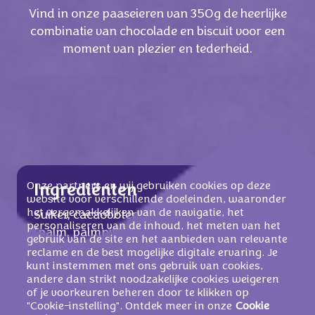
Vind in onze paaseieren van 350g de heerlijke
combinatie van chocolade en biscuit voor een
moment van plezier en tederheid.
Onze partners en wij gebruiken cookies op deze
Ingrediënten
website voor verschillende doeleinden, waaronder
het vergemakkelijken van de navigatie, het
Suiker, cacaoboter, plantaardige vetten
personaliseren van de inhoud, het meten van het
(palm, palmpit), weipoeder (van
MELK
),
gebruik van de site en het aanbieden van relevante
magere
MELKPOEDER
, cacaomassa,
reclame en de best mogelijke digitale ervaring. Je
kunt instemmen met ons gebruik van cookies,
MELKVET
,
TARWEBLOEM
, emulgator
andere dan strikt noodzakelijke cookies weigeren
(
SOJALECITHINEN
),
HAZELNOOTPASTA
,
of je voorkeuren beheren door te klikken op
rijstbloem,
TARWEMOUT
, koffie-extract,
"Cookie-instelling". Ontdek meer in onze
Cookie