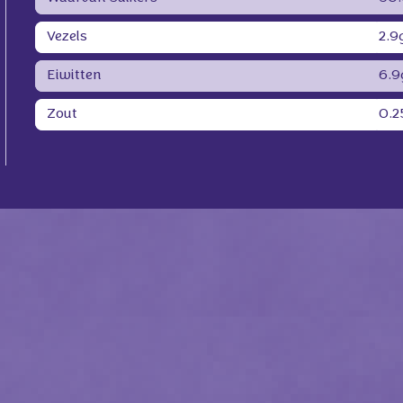
Vezels
2.9
Eiwitten
6.9
Zout
0.2