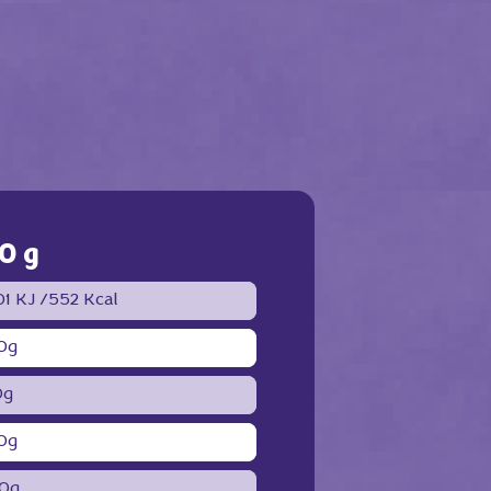
0 g
01 KJ /
552 Kcal
0g
0g
0g
.0g