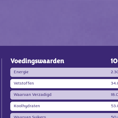
Voedingswaarden
10
Energie
2.3
Vetstoffen
34.
Waarvan Verzadigd
18.
Koolhydraten
53.
Waarvan Suikers
50