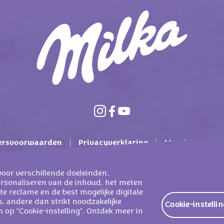
ersvoorwaarden
Privacyverklaring
Mondelez Inter
lgemene voorwaarden
Cookie beleid
Contact
F
voor verschillende doeleinden,
ersonaliseren van de inhoud, het meten
te reclame en de best mogelijke digitale
, andere dan strikt noodzakelijke
Cookie-instelli
NEDERLAND SERVICES B.V. - ALL RIGHTS RESERVED
n op "Cookie-instelling". Ontdek meer in