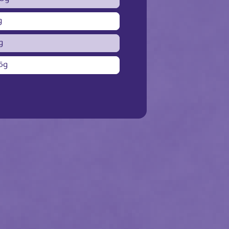
g
g
5g