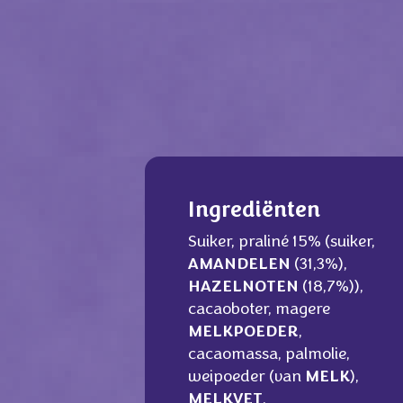
Ingrediënten
Suiker, praliné 15% (suiker,
AMANDELEN
(31,3%),
HAZELNOTEN
(18,7%)),
cacaoboter, magere
MELKPOEDER
,
cacaomassa, palmolie,
weipoeder (van
MELK
),
MELKVET
,