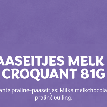
AASEITJES MELK
CROQUANT 81G
ante praline-paaseitjes: Milka melkchoco
praliné vulling.