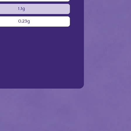
1,1g
0,23g