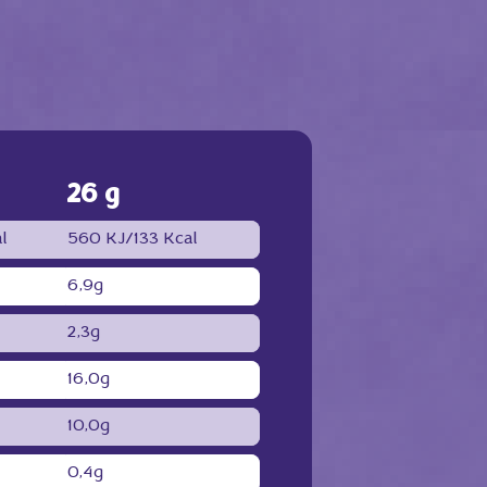
26 g
l
560 KJ/
133 Kcal
6,9g
2,3g
16,0g
10,0g
0,4g