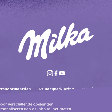
ersvoorwaarden
Privacyverklaring
Mondelez Inter
lgemene voorwaarden
Cookie beleid
Contact
F
voor verschillende doeleinden,
ersonaliseren van de inhoud, het meten