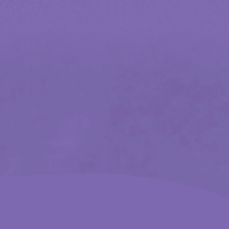
national
AQ