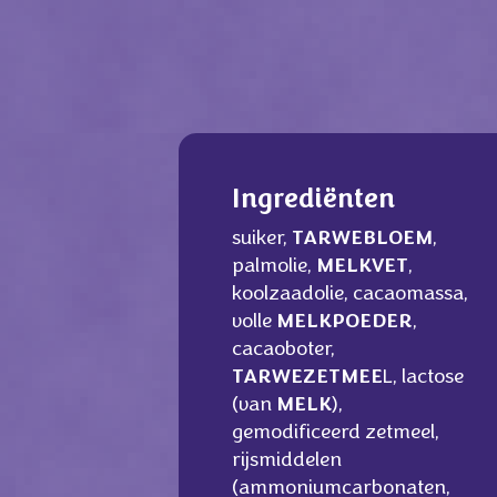
Ingrediënten
suiker,
TARWEBLOEM
,
palmolie,
MELKVET
,
koolzaadolie, cacaomassa,
volle
MELKPOEDER
,
cacaoboter,
TARWEZETMEE
L, lactose
(van
MELK
),
gemodificeerd zetmeel,
rijsmiddelen
(ammoniumcarbonaten,