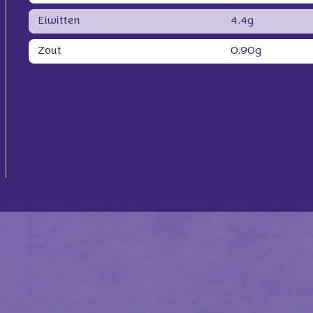
Eiwitten
4,4g
Zout
0,90g