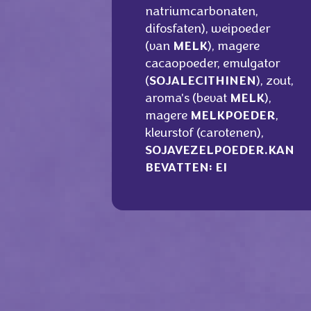
natriumcarbonaten,
difosfaten), weipoeder
(van
MELK
), magere
cacaopoeder, emulgator
(
SOJALECITHINEN
), zout,
aroma's (bevat
MELK
),
magere
MELKPOEDER
,
kleurstof (carotenen),
SOJAVEZELPOEDER.KAN
BEVATTEN: EI