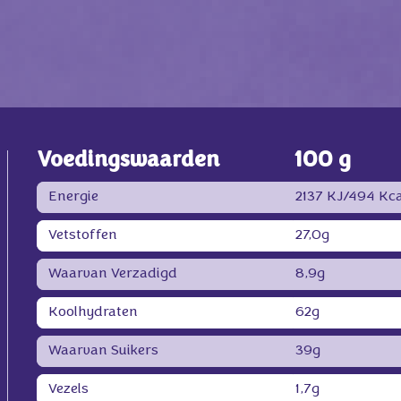
Voedingswaarden
100 g
Energie
2137 KJ/
494 Kca
Vetstoffen
27,0g
Waarvan Verzadigd
8,9g
Koolhydraten
62g
Waarvan Suikers
39g
Vezels
1,7g