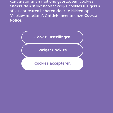
kunt instemmen met ons gebruik van cookies,
KAN ANDERE NOTEN EN TARWE
andere dan strikt noodzakelijke cookies weigeren
BEVATTEN
.
of je voorkeuren beheren door te klikken op
"Cookie-instelling". Ontdek meer in onze
Cookie
Notice.
Voedingswaarden
Cookie-instellingen
Energie
2332 KJ /
560 Kcal
Weiger Cookies
Vetstoffen
36g
Waarvan Verzadigd
16g
Cookies accepteren
Koolhydraten
48g
Waarvan Suikers
47g
Vezels
3,5g
Eiwitten
7,9g