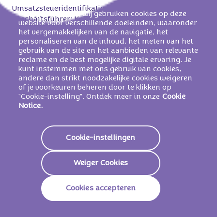
Umsatzsteueridentifikationsnummer: DE 262120326
Onze partners en wij gebruiken cookies op deze
Geschäftsführer: Kerstin Fischer, Kerstin Picker-
website voor verschillende doeleinden, waaronder
Münch, Jan Trichterborn, Marie Schlathau
het vergemakkelijken van de navigatie, het
personaliseren van de inhoud, het meten van het
gebruik van de site en het aanbieden van relevante
Copyright © 2025 Mondelez Deutschland Services
reclame en de best mogelijke digitale ervaring. Je
GmbH & Co. KG - All rights reserved
kunt instemmen met ons gebruik van cookies,
andere dan strikt noodzakelijke cookies weigeren
gemäß § 36 Verbraucherstreitbeilegungsgesetz (VSBG)
of je voorkeuren beheren door te klikken op
Wir nehmen derzeit nicht an einem
"Cookie-instelling". Ontdek meer in onze
Cookie
Notice.
Streitbeilegungsverfahren vor einer
Verbraucherschlichtungsstelle teil.
Sie können sich aber jederzeit an unseren
Cookie-instellingen
Verbraucherservice wenden.
Verbraucherservice
Weiger Cookies
Mondelez Deutschland Services GmbH & Co. KG
Verbraucherservice
Cookies accepteren
Postfach 10 78 40, 28078 Bremen