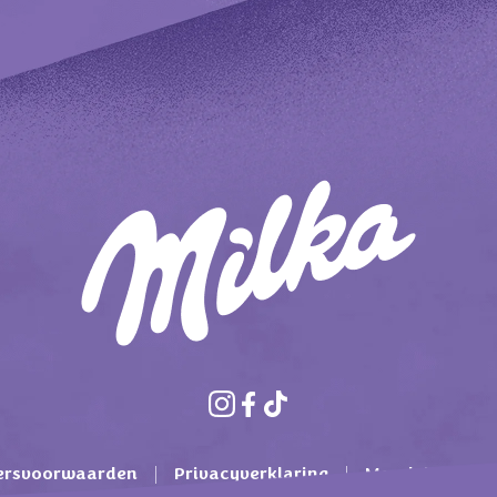
ersvoorwaarden
Privacyverklaring
Mondelez Inter