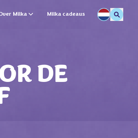
Over Milka
Milka cadeaus
OR DE
F