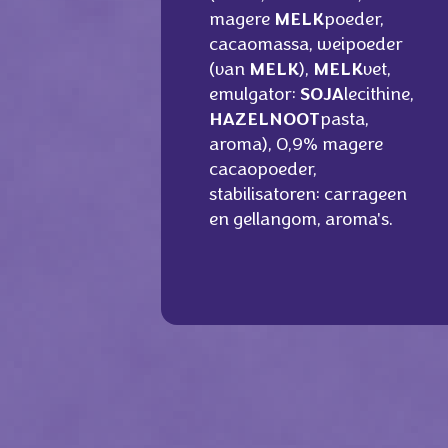
magere
MELK
poeder,
cacaomassa, weipoeder
(van
MELK
),
MELK
vet,
emulgator:
SOJA
lecithine,
HAZELNOOT
pasta,
aroma), 0,9% magere
cacaopoeder,
stabilisatoren: carrageen
en gellangom, aroma's.