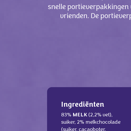
snelle portieverpakkingen 
vrienden. De portiever
Ingrediënten
83%
MELK
(2,2% vet),
suiker, 2% melkchocolade
(suiker, cacaoboter,