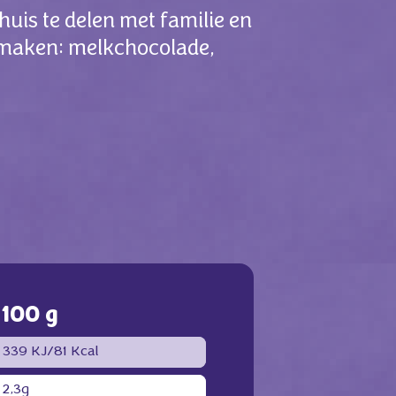
uis te delen met familie en
 smaken: melkchocolade,
100 g
339 KJ/81 Kcal
2,3g