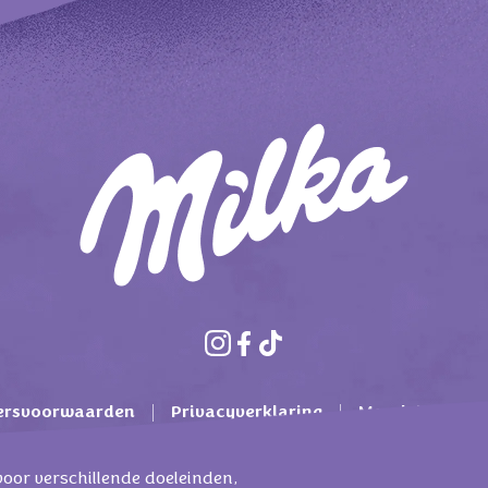
ersvoorwaarden
Privacyverklaring
Mondelez Inter
Cookie beleid
Contact
FAQ
voor verschillende doeleinden,