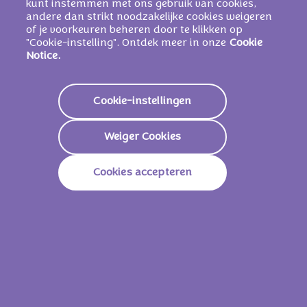
kunt instemmen met ons gebruik van cookies,
KAN ANDERE NOTEN EN TARWE
andere dan strikt noodzakelijke cookies weigeren
BEVATTEN
.
of je voorkeuren beheren door te klikken op
"Cookie-instelling". Ontdek meer in onze
Cookie
Notice.
Voedingswaarden
Cookie-instellingen
Energie
2332 KJ /
560 Kcal
Weiger Cookies
Vetstoffen
36g
Waarvan Verzadigd
16g
Cookies accepteren
Koolhydraten
48g
Waarvan Suikers
47g
Vezels
3,5g
Eiwitten
7,9g