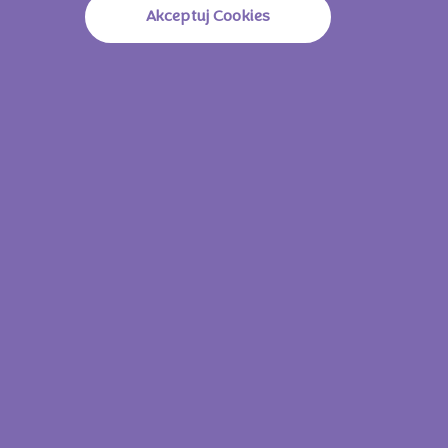
Akceptuj Cookies
Milka Yoghurt 100g
Milka Whole
Zobacz wszystkie
produkty