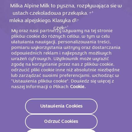
Milka Alpine Milk to pyszna, rozpływająca się w
ustach czekoladowa przekąska, stworzona z
mleka alpejskiego. Klasyka dla wszystkich fanów
czekolady.
My oraz nasi partnerzy używamy na tej stronie
plików cookie do różnych celów, w tym w celu
ułatwiania nawigacji, personalizowania treści,
pomiaru wykorzystania witryny oraz dostarczania
odpowiednich reklam i najlepszych możliwych
wrażeń cyfrowych. Użytkownik może wyrazić
zgodę na korzystanie przez nas z plików cookie,
odrzucić pliki cookie inne niż absolutnie niezbędne
lub zarządzać swoimi preferencjami, wchodząc w
"Ustawienia plików cookie". Dowiedz się więcej z
naszej Informacji o Plikach
Cookie.
Ustawienia Cookies
PODOBNE PRODUKTY
Odrzuć Cookies