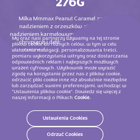
276G
Milka Mmmax Peanut Caramel zaskakuje
nadzieniem z orzeszków ziemnych oraz
nadzieniem karmelowym. Połączenie kremowej,
My oraz nasi partnerzy używamy na tej stronie
chrupiącej i delikatnej tekstury zapewnia
plików cookie do różnych celów, w tym w celu
intensywne doznania smakowe. Milka Mmmax
ułatwiania nawigacji, personalizowania treści,
pomiaru wykorzystania witryny oraz dostarczania
Peanut Caramel – po prostu mmm!
odpowiednich reklam i najlepszych możliwych
wrażeń cyfrowych. Użytkownik może wyrazić
zgodę na korzystanie przez nas z plików cookie,
odrzucić pliki cookie inne niż absolutnie niezbędne
lub zarządzać swoimi preferencjami, wchodząc w
"Ustawienia plików cookie". Dowiedz się więcej z
naszej Informacji o Plikach
Cookie.
Ustawienia Cookies
Odrzuć Cookies