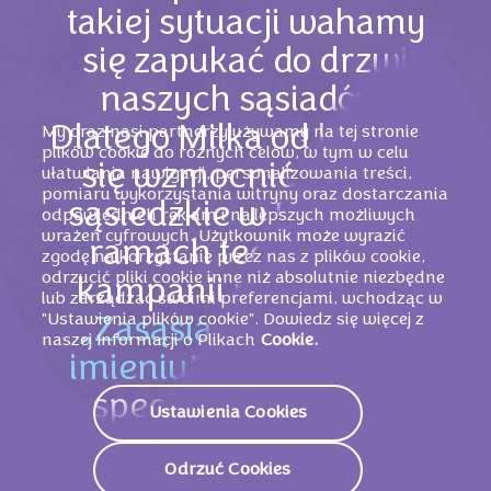
takiej sytuacji wahamy
się zapukać do drzwi
naszych sąsiadów.
My oraz nasi partnerzy używamy na tej stronie
Dlatego Milka od lat stara
plików cookie do różnych celów, w tym w celu
się wzmocnić relacje
ułatwiania nawigacji, personalizowania treści,
pomiaru wykorzystania witryny oraz dostarczania
sąsiedzkie w Polsce. W
odpowiednich reklam i najlepszych możliwych
wrażeń cyfrowych. Użytkownik może wyrazić
ramach tegorocznej
zgodę na korzystanie przez nas z plików cookie,
odrzucić pliki cookie inne niż absolutnie niezbędne
kampanii pod hasłem
lub zarządzać swoimi preferencjami, wchodząc w
"Ustawienia plików cookie". Dowiedz się więcej z
„Zasąsiadujmy się po
naszej Informacji o Plikach
Cookie.
imieniu”
przygotowała
specjalne przesyłki,
Ustawienia Cookies
które pozwolą poznać
Odrzuć Cookies
imiona sąsiadów, a w