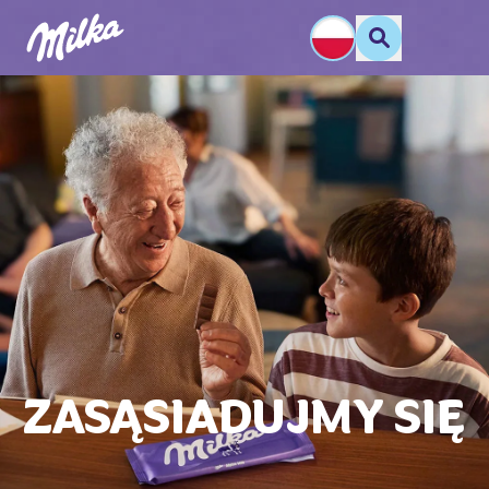
ZASĄSIADUJMY SIĘ