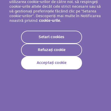
LEMNOASĂ ŞI GRÂU.
utilizarea cookie-urilor de către noi, să respingeți
cookie-urile altele decât cele strict necesare sau să
vă gestionați preferințele făcând clic pe "Setarea
cookie-urilor". Descoperiți mai multe în Notificarea
noastră privind
cookie-urile.
Valori nutriționale
2261 KJ /
542
Valoare Energetică
Setari cookies
Kcal
Grăsimi
32g
Refuzați cookie
Din Care Acizi Grași
19g
Acceptați cookie
Saturați
Glucide
56g
Din Care Zaharuri
54g
Fibre
2,3g
Proteine
6,5g