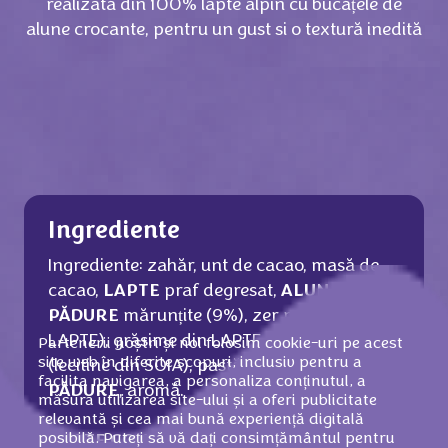
realizată din 100% lapte alpin cu bucățele de
alune crocante, pentru un gust si o textură inedită
Ingrediente
Ingrediente: zahăr, unt de cacao, masă de
cacao,
LAPTE
praf degresat,
ALUNE DE
PĂDURE
mărunțite (9%), zer praf (din
LAPTE), grăsime din LAPTE, emulsifiant
Partenerii noștri și noi folosim cookie-uri pe acest
site web în diferite scopuri, inclusiv pentru a
(lecitine din SOIA), pastă de
ALUNE DE
facilita navigarea, a personaliza conținutul, a
PĂDURE
, aromă.
măsura utilizarea site-ului și a oferi publicitate
relevantă și cea mai bună experiență digitală
posibilă. Puteți să vă dați consimțământul pentru
POATE CONȚINE ALTE FRUCTE CU COAJĂ