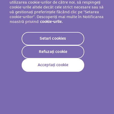
utilizarea cookie-urilor de către noi, să respingeți
LEMNOASĂ ŞI GRÂU.
cookie-urile altele decât cele strict necesare sau să
vă gestionați preferințele făcând clic pe "Setarea
cookie-urilor". Descoperiți mai multe în Notificarea
noastră privind
cookie-urile.
Valori nutriționale
2301 KJ /
552
Setari cookies
Valoare Energetică
Kcal
Refuzați cookie
Grăsimi
34g
Din Care Acizi Grași
Acceptați cookie
17g
Saturați
Glucide
52g
Din Care Zaharuri
51g
Fibre
2,9g
Proteine
7,2g