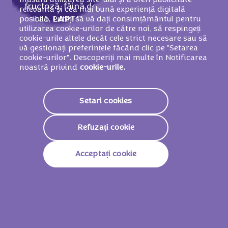
fructoză, făină de
GRÂU
,
OUĂ
, apă, unt de
relevantă și cea mai bună experiență digitală
posibilă. Puteți să vă dați consimțământul pentru
cacao,
LAPTE
praf degresat, amidon din
utilizarea cookie-urilor de către noi, să respingeți
cartofi, masă de cacao, agent de umezire
cookie-urile altele decât cele strict necesare sau să
(glicerol), zer praf (din
LAPTE
), ulei de
vă gestionați preferințele făcând clic pe "Setarea
rapiţă, grăsime din
LAPTE
, corectori de
cookie-urilor". Descoperiți mai multe în Notificarea
noastră privind
cookie-urile.
aciditate (acid citric, acid malic, citrați de
sodiu), agent de gelificare (pectine), suc
concentrat de zmeură (0,3 %), arome,
Setari cookies
coloranţi (carmine, caroteni), emulsifianți
(lecitine din SOIA, E476, E471), sare, agent
Refuzați cookie
de afânare (carbonați de amoniu), pastă de
ALUNE DEPĂDURE
.
Acceptați cookie
Valori nutriționale
Valoare Energetică
1512 KJ /
358 Kcal