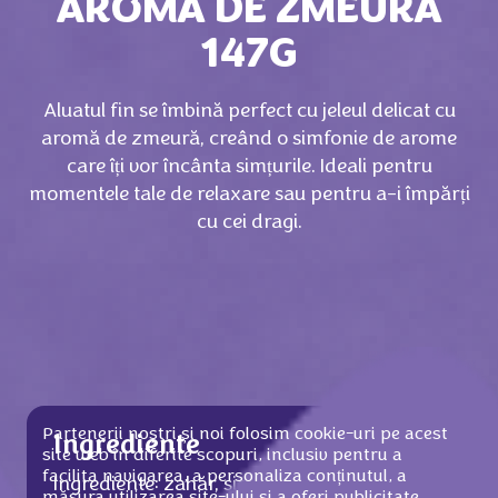
AROMĂ DE ZMEURĂ
147G
Aluatul fin se îmbină perfect cu jeleul delicat cu
aromă de zmeură, creând o simfonie de arome
care îți vor încânta simțurile. Ideali pentru
momentele tale de relaxare sau pentru a-i împărți
cu cei dragi.
Partenerii noștri și noi folosim cookie-uri pe acest
Ingrediente
site web în diferite scopuri, inclusiv pentru a
facilita navigarea, a personaliza conținutul, a
Ingrediente: zahăr, sirop de glucoză-
măsura utilizarea site-ului și a oferi publicitate