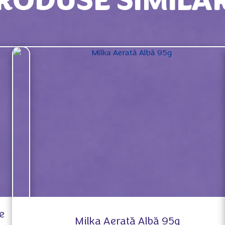
RODUSE SIMILA
e
Milka Aerată Albă 95g