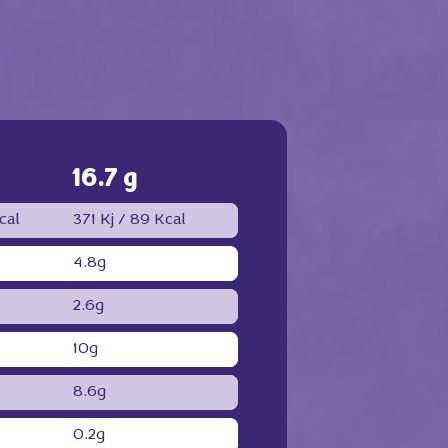
16.7 g
cal
371 Kj / 89 Kcal
4.8g
2.6g
10g
8.6g
0.2g