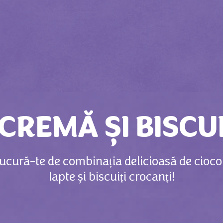
CREMĂ ȘI BISCU
Bucură-te de combinația delicioasă de cioco
lapte și biscuiți crocanți!