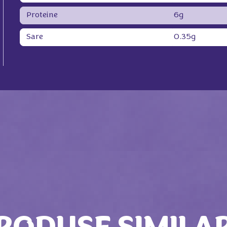
Proteine
6g
Sare
0.35g