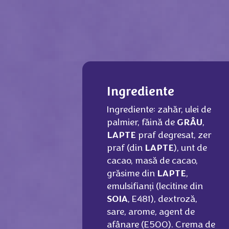
Ingrediente
Ingrediente: zahăr, ulei de
palmier, făină de
GRÂU
,
LAPTE
praf degresat, zer
praf (din
LAPTE
), unt de
cacao, masă de cacao,
grăsime din
LAPTE
,
emulsifianți (lecitine din
SOIA
, E481), dextroză,
sare, arome, agent de
afânare (E500). Crema de