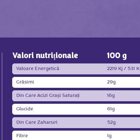
Valori nutriționale
100 g
Valoare Energetică
2219 Kj / 531 K
Grăsimi
29g
Din Care Acizi Grași Saturați
16g
Glucide
61g
Din Care Zaharuri
52g
Fibre
1g