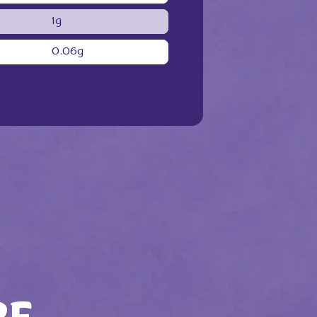
1g
0.06g