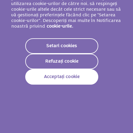
(acid citric), arome.
POATE CONȚINE ALTE
utilizarea cookie-urilor de către noi, să respingeți
cookie-urile altele decât cele strict necesare sau să
FRUCTE CU COAJĂ LEMNOASĂ ȘI GRÂU.
vă gestionați preferințele făcând clic pe "Setarea
cookie-urilor". Descoperiți mai multe în Notificarea
noastră privind
cookie-urile.
Valori nutriționale
Setari cookies
2387 KJ /
573
Valoare Energetică
Kcal
Refuzați cookie
Grăsimi
37.0g
Acceptați cookie
Din Care Acizi Grași
21.0g
Saturați
Glucide
56.0g
Din Care Zaharuri
55.0g
Fibre
1.1g