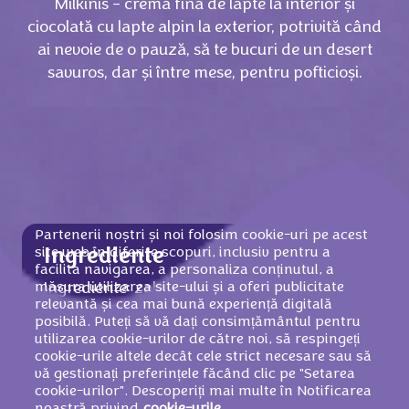
Milkinis - cremă fină de lapte la interior și
ciocolată cu lapte alpin la exterior, potrivită când
ai nevoie de o pauză, să te bucuri de un desert
savuros, dar și între mese, pentru pofticioși.
Partenerii noștri și noi folosim cookie-uri pe acest
site web în diferite scopuri, inclusiv pentru a
Ingrediente
facilita navigarea, a personaliza conținutul, a
măsura utilizarea site-ului și a oferi publicitate
Ingrediente: zahăr, ulei de palmier, zer praf
relevantă și cea mai bună experiență digitală
(din
LAPTE
),
LAPTE
praf degresat, unt de
posibilă. Puteți să vă dați consimțământul pentru
cacao, masă de cacao, grăsime din
LAPTE
,
utilizarea cookie-urilor de către noi, să respingeți
emulsifiant (lecitine din
SOIA
), arome, pastă
cookie-urile altele decât cele strict necesare sau să
vă gestionați preferințele făcând clic pe "Setarea
de
ALUNE DE PĂDURE
.
cookie-urilor". Descoperiți mai multe în Notificarea