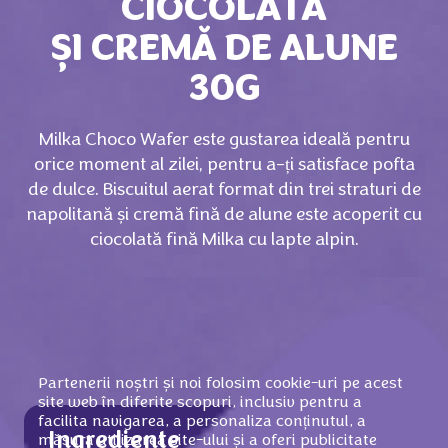
CIOCOLATĂ
ȘI CREMĂ DE ALUNE
30G
Milka Choco Wafer este gustarea ideală pentru
orice moment al zilei, pentru a-ți satisface pofta
de dulce. Biscuitul aerat format din trei straturi de
napolitană și cremă fină de alune este acoperit cu
ciocolată fină Milka cu lapte alpin.
Partenerii noștri și noi folosim cookie-uri pe acest
site web în diferite scopuri, inclusiv pentru a
facilita navigarea, a personaliza conținutul, a
Ingrediente
măsura utilizarea site-ului și a oferi publicitate