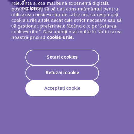
relevantă și cea mai bună experiență digitală
Ingrediente: zahăr, făină de
GRÂU
, unt de
posibilă. Puteți să vă dați consimțământul pentru
utilizarea cookie-urilor de către noi, să respingeți
cacao,
LAPTE
praf degresat, masă de
cookie-urile altele decât cele strict necesare sau să
cacao, grăsimi vegetale (palmier, cocos, în
vă gestionați preferințele făcând clic pe "Setarea
proporții variabile), zer praf (din
LAPTE
),
cookie-urilor". Descoperiți mai multe în Notificarea
noastră privind
cookie-urile.
grăsime din
LAPTE
, ulei de rapiță, dextroză,
făină de
SOIA
, pastă de
ALUNE DE
PĂDURE
0,8 %, cacao cu conținut redus de
Setari cookies
grăsime, emulsifiant (lecitine din
SOIA
),
agent de afânare (E500), sare, arome.
Refuzați cookie
POATE CONȚINE OUĂ.
Acceptați cookie
Valori nutriționale
Valoare Energetică
2222 KJ / 532kcal
Grăsimi
30g