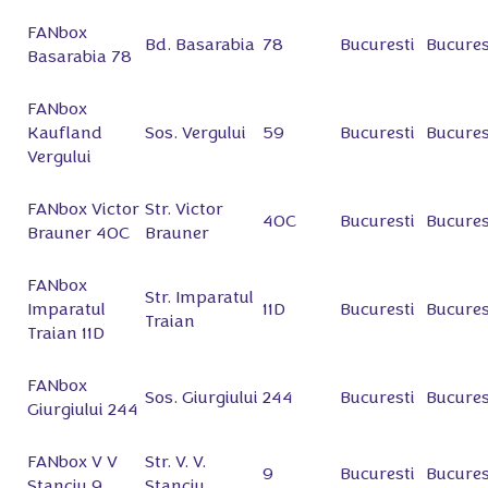
FANbox
Bd. Basarabia
78
Bucuresti
Bucures
Basarabia 78
FANbox
Kaufland
Sos. Vergului
59
Bucuresti
Bucures
Vergului
FANbox Victor
Str. Victor
40C
Bucuresti
Bucures
Brauner 40C
Brauner
FANbox
Str. Imparatul
Imparatul
11D
Bucuresti
Bucures
Traian
Traian 11D
FANbox
Sos. Giurgiului
244
Bucuresti
Bucures
Giurgiului 244
FANbox V V
Str. V. V.
9
Bucuresti
Bucures
Stanciu 9
Stanciu