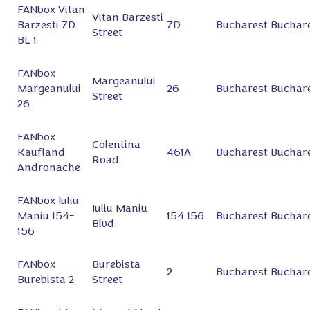
FANbox Vitan
Vitan Barzesti
Barzesti 7D
7D
Bucharest
Buchar
Street
BL 1
FANbox
Margeanului
Margeanului
26
Bucharest
Buchar
Street
26
FANbox
Colentina
Kaufland
461A
Bucharest
Buchar
Road
Andronache
FANbox Iuliu
Iuliu Maniu
Maniu 154-
154 156
Bucharest
Buchar
Blvd.
156
FANbox
Burebista
2
Bucharest
Buchar
Burebista 2
Street