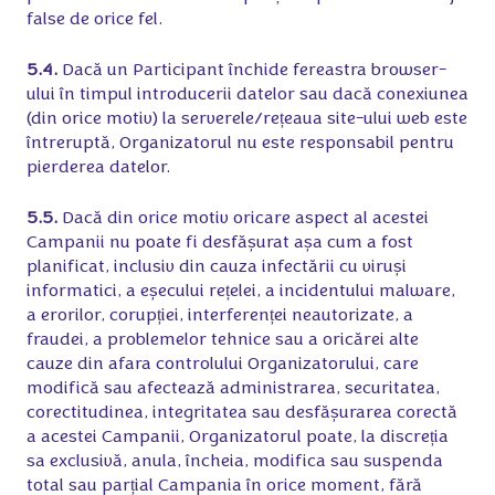
false de orice fel.
5.4.
Dacă un Participant închide fereastra browser-
ului în timpul introducerii datelor sau dacă conexiunea
(din orice motiv) la serverele/rețeaua site-ului web este
întreruptă, Organizatorul nu este responsabil pentru
pierderea datelor.
5.5.
Dacă din orice motiv oricare aspect al acestei
Campanii nu poate fi desfășurat așa cum a fost
planificat, inclusiv din cauza infectării cu viruși
informatici, a eșecului rețelei, a incidentului malware,
a erorilor, corupției, interferenței neautorizate, a
fraudei, a problemelor tehnice sau a oricărei alte
cauze din afara controlului Organizatorului, care
modifică sau afectează administrarea, securitatea,
corectitudinea, integritatea sau desfășurarea corectă
a acestei Campanii, Organizatorul poate, la discreția
sa exclusivă, anula, încheia, modifica sau suspenda
total sau parțial Campania în orice moment, fără