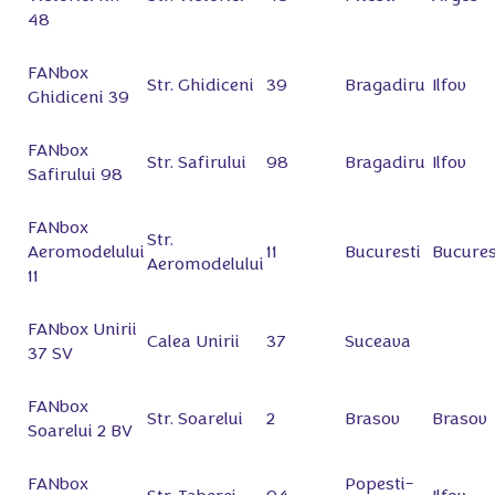
48
FANbox
Str. Ghidiceni
39
Bragadiru
Ilfov
Ghidiceni 39
FANbox
Str. Safirului
98
Bragadiru
Ilfov
Safirului 98
FANbox
Str.
Aeromodelului
11
Bucuresti
Bucures
Aeromodelului
11
FANbox Unirii
Calea Unirii
37
Suceava
37 SV
FANbox
Str. Soarelui
2
Brasov
Brasov
Soarelui 2 BV
FANbox
Popesti-