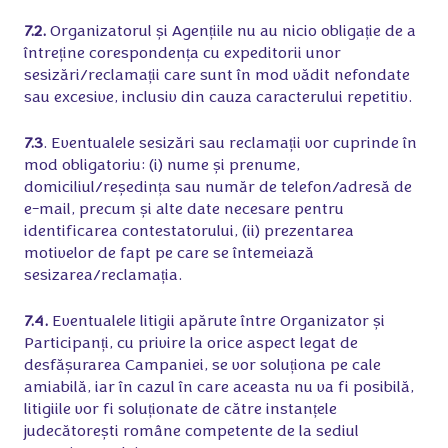
7.2.
Organizatorul și Agențiile nu au nicio obligație de a
întreține corespondența cu expeditorii unor
sesizări/reclamații care sunt în mod vădit nefondate
sau excesive, inclusiv din cauza caracterului repetitiv.
7.3
. Eventualele sesizări sau reclamații vor cuprinde în
mod obligatoriu: (i) nume și prenume,
domiciliul/reședința sau număr de telefon/adresă de
e-mail, precum și alte date necesare pentru
identificarea contestatorului, (ii) prezentarea
motivelor de fapt pe care se întemeiază
sesizarea/reclamația.
7.4.
Eventualele litigii apărute între Organizator și
Participanți, cu privire la orice aspect legat de
desfășurarea Campaniei, se vor soluționa pe cale
amiabilă, iar în cazul în care aceasta nu va fi posibilă,
litigiile vor fi soluționate de către instanțele
judecătorești române competente de la sediul