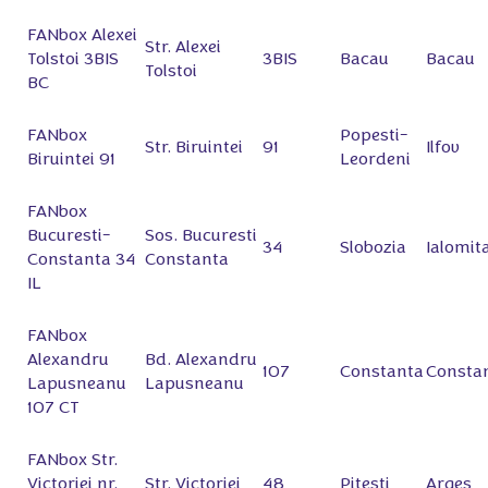
FANbox Alexei
Str. Alexei
Tolstoi 3BIS
3BIS
Bacau
Bacau
Tolstoi
BC
FANbox
Popesti-
Str. Biruintei
91
Ilfov
Biruintei 91
Leordeni
FANbox
Bucuresti-
Sos. Bucuresti
34
Slobozia
Ialomit
Constanta 34
Constanta
IL
FANbox
Alexandru
Bd. Alexandru
107
Constanta
Consta
Lapusneanu
Lapusneanu
107 СT
FANbox Str.
Victoriei nr.
Str. Victoriei
48
Pitesti
Arges