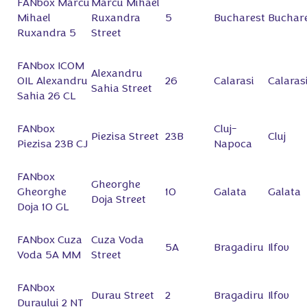
FANbox Marcu
Marcu Mihael
Mihael
Ruxandra
5
Bucharest
Buchar
Ruxandra 5
Street
FANbox ICOM
Alexandru
OIL Alexandru
26
Calarasi
Calaras
Sahia Street
Sahia 26 CL
FANbox
Cluj-
Piezisa Street
23B
Cluj
Piezisa 23B CJ
Napoca
FANbox
Gheorghe
Gheorghe
10
Galata
Galata
Doja Street
Doja 10 GL
FANbox Cuza
Cuza Voda
5A
Bragadiru
Ilfov
Voda 5A MM
Street
FANbox
Durau Street
2
Bragadiru
Ilfov
Duraului 2 NT