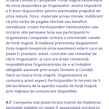
în bune condiții a Campaniei. Forța majoră exonerează
de orice răspundere pe Organizator, acesta neputând
a fi ținut răspunzător pentru eventualele prejudicii de
orice natură, fizice, materiale și/sau morale, indiferent
că este vorba de pagube efective sau beneficii
nerealizate, create Participanților Destinatarilor sau
oricăror alte persoane terțe sau participante în
organizarea Campaniei, urmare a intervenției cazului
de forță majoră. În înțelesul prezentului Regulament,
forța majoră înseamnă orice eveniment extern care nu
poate fi prevăzut, evitat, controlat sau remediat de
către Organizator, și care are drept consecință
imposibilitatea Organizatorului de a-și îndeplini
obligațiile asumate prin acești Termeni și Condiții.
Dacă va invoca forța majoră, Organizatorul va
comunica acest aspect Participanților în termen de 5
zile lucrătoare de la apariția cazului de forță majoră,
prin mijloace de comunicare disponibile.
6.7
. Campania mai poate înceta înainte de împlinirea
perioadei stabilite ori poate fi suspendată oricând în