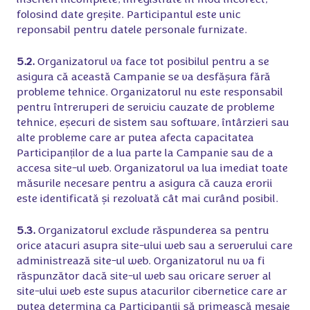
înscrieri incomplete, înregistrate în mod incorect,
folosind date greșite. Participantul este unic
reponsabil pentru datele personale furnizate.
5.2.
Organizatorul va face tot posibilul pentru a se
asigura că această Campanie se va desfășura fără
probleme tehnice. Organizatorul nu este responsabil
pentru întreruperi de serviciu cauzate de probleme
tehnice, eșecuri de sistem sau software, întârzieri sau
alte probleme care ar putea afecta capacitatea
Participanților de a lua parte la Campanie sau de a
accesa site-ul web. Organizatorul va lua imediat toate
măsurile necesare pentru a asigura că cauza erorii
este identificată și rezolvată cât mai curând posibil.
5.3.
Organizatorul exclude răspunderea sa pentru
orice atacuri asupra site-ului web sau a serverului care
administrează site-ul web. Organizatorul nu va fi
răspunzător dacă site-ul web sau oricare server al
site-ului web este supus atacurilor cibernetice care ar
putea determina ca Participanții să primească mesaje