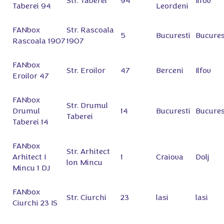
Str. Taberei
94
Ilfov
Taberei 94
Leordeni
FANbox
Str. Rascoala
5
Bucuresti
Bucures
Rascoala 1907
1907
FANbox
Str. Eroilor
47
Berceni
Ilfov
Eroilor 47
FANbox
Str. Drumul
Drumul
14
Bucuresti
Bucures
Taberei
Taberei 14
FANbox
Str. Arhitect
Arhitect I
1
Craiova
Dolj
lon Mincu
Mincu 1 DJ
FANbox
Str. Ciurchi
23
lasi
lasi
Ciurchi 23 IS