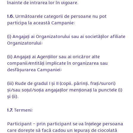
înainte de intrarea lor în vigoare.
1.6.
Următoarele categorii de persoane nu pot
participa la această Campanie:
(i) Angajați ai Organizatorului sau ai societăților afiliate
Organizatorului;
(ii) Angajați ai Agențiilor sau ai oricăror alte
companii/entități implicate în organizarea sau
desfășurarea Campaniei;
(iii) Rude de gradul I și II (copii, părinți, frați/surori)
și/sau soțul/soția angajaților menționați la punctele (i)
și (ii).
1.7.
Termeni:
Participant – prin participant se va înțelege persoana
care dorește să facă cadou un Iepuraș de ciocolată