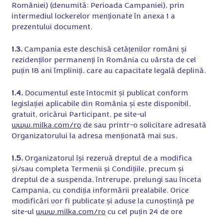
României) (denumită: Perioada Campaniei), prin
intermediul lockerelor menționate în anexa 1 a
prezentului document.
1.3.
Campania este deschisă cetățenilor români și
rezidenților permanenți în România cu vârsta de cel
puțin 18 ani împliniți, care au capacitate legală deplină.
1.4.
Documentul este întocmit și publicat conform
legislației aplicabile din România și este disponibil,
gratuit, oricărui Participant, pe site-ul
www.milka.com/ro
de sau printr-o solicitare adresată
Organizatorului la adresa menționată mai sus.
1.5.
Organizatorul își rezervă dreptul de a modifica
și/sau completa Termenii și Condițiile, precum și
dreptul de a suspenda, întrerupe, prelungi sau înceta
Campania, cu condiția informării prealabile. Orice
modificări vor fi publicate și aduse la cunoștință pe
site-ul
www.milka.com/ro
cu cel puțin 24 de ore