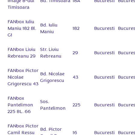
Image B-dul
Bd. Timisoara
18A
Bucuresti
Bucures
Timisoara
FANbox Iuliu
Bd. Iuliu
Maniu 182 Bl.
182
Bucuresti
Bucures
Maniu
G1
FANbox Liviu
Str. Liviu
29
Bucuresti
Bucures
Rebreanu 29
Rebreanu
FANbox Pictor
Bd. Nicolae
Nicolae
43
Bucuresti
Bucures
Grigorescu
Grigorescu 43
FANbox
Sos.
Pantelimon
225
Bucuresti
Bucures
Pantelimon
225 BL. 66
FANbox Pictor
Bd. Pictor
Camil Ressu
16
Bucuresti
Bucures