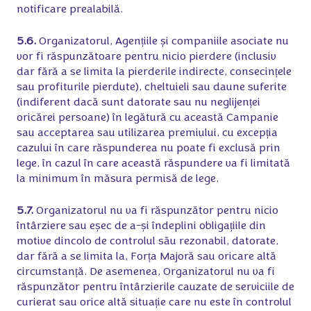
notificare prealabilă.
5.6.
Organizatorul, Agențiile și companiile asociate nu
vor fi răspunzătoare pentru nicio pierdere (inclusiv
dar fără a se limita la pierderile indirecte, consecințele
sau profiturile pierdute), cheltuieli sau daune suferite
(indiferent dacă sunt datorate sau nu neglijenței
oricărei persoane) în legătură cu această Campanie
sau acceptarea sau utilizarea premiului, cu excepția
cazului în care răspunderea nu poate fi exclusă prin
lege, în cazul în care această răspundere va fi limitată
la minimum în măsura permisă de lege.
5.7.
Organizatorul nu va fi răspunzător pentru nicio
întârziere sau eșec de a-și îndeplini obligațiile din
motive dincolo de controlul său rezonabil, datorate,
dar fără a se limita la, Forța Majoră sau oricare altă
circumstanță. De asemenea, Organizatorul nu va fi
răspunzător pentru întârzierile cauzate de serviciile de
curierat sau orice altă situație care nu este în controlul