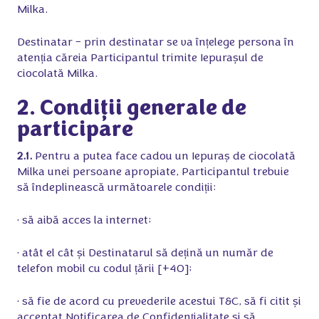
Milka.
Destinatar – prin destinatar se va înțelege persona în
atenția căreia Participantul trimite Iepurașul de
ciocolată Milka.
2. Condiții generale de
participare
2.1.
Pentru a putea face cadou un Iepuraș de ciocolată
Milka unei persoane apropiate, Participantul trebuie
să îndeplinească următoarele condiții:
• să aibă acces la internet;
• atât el cât și Destinatarul să dețină un număr de
telefon mobil cu codul țării [+40];
• să fie de acord cu prevederile acestui T&C, să fi citit și
acceptat Notificarea de Confidențialitate și să