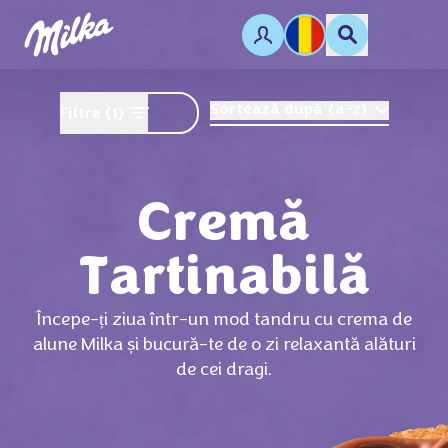
Sortează după
(
a-z
)
Filtre
(1)
Cremă
Tartinabilă
Începe-ți ziua într-un mod tandru cu crema de
alune Milka și bucură-te de o zi relaxantă alături
de cei dragi.