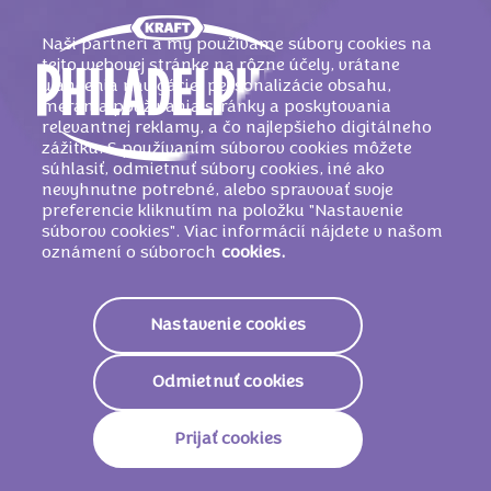
Naši partneri a my používame súbory cookies na
tejto webovej stránke na rôzne účely, vrátane
uľahčenia navigácie, personalizácie obsahu,
merania používania stránky a poskytovania
relevantnej reklamy, a čo najlepšieho digitálneho
zážitku. S používaním súborov cookies môžete
súhlasiť, odmietnuť súbory cookies, iné ako
nevyhnutne potrebné, alebo spravovať svoje
preferencie kliknutím na položku "Nastavenie
súborov cookies". Viac informácií nájdete v našom
WEBOVÁ STRÁNKA
oznámení o súboroch
cookies.
Nastavenie cookies
MIRACEL WHIP
Odmietnuť cookies
Miracel Whip: ľahký a pikantný šalátový dresing pre
rôzne druhy šalátov a ďalších jedál. Nájdete tu
Prijať cookies
najnovšie informácie o sortimente, môžete si pozrieť a
stiahnuť aktuálnu televíznu reklamu a inšpirovať sa