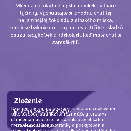
Mliečna čokoláda z alpského mlieka v tvare
tyčinky. Vychutnajte si lahodnú chuť tej
najjemnejšej čokolády z alpského mlieka.
Praktické balenie do ruky na cesty. Užite si sladkú
pauzu kedykoľvek a kdekoľvek, keď máte chuť si
zamaškrtiť.
Zloženie
Naši partneri a my používame súbory cookies na
Mliečna čokoláda z alpského mlieka.
tejto webovej stránke na rôzne účely, vrátane
uľahčenia navigácie, personalizácie obsahu,
merania používania stránky a poskytovania
Zloženie: cukor, kakaové maslo, sušené