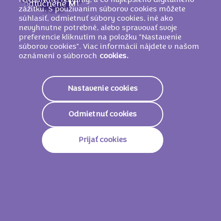
relevantnej reklamy, a čo najlepšieho digitálneho
odtučnené
MLIEKO
, kakaová hmota,
zážitku. S používaním súborov cookies môžete
sušená srvátka (z
MLIEKA
),
MLIEČNY
tuk,
súhlasiť, odmietnuť súbory cookies, iné ako
nevyhnutne potrebné, alebo spravovať svoje
emulgátor (
SÓJOVÉ
lecitíny), aróma,
preferencie kliknutím na položku "Nastavenie
LIESKOVOORIEŠKOVÁ
pasta.
súborov cookies". Viac informácií nájdete v našom
MÔŽE OBSAHOVAŤ INÉ ORECHY A
oznámení o súboroch
cookies.
PŠENICU
.
Nastavenie cookies
Nutričné informácie
Odmietnuť cookies
Energetická Hodnota
2224kJ/
532kcal
Prijať cookies
Tuky
29g
Z Toho Nasýtené Mastné
17g
Kyseliny
Sacharidy
59g