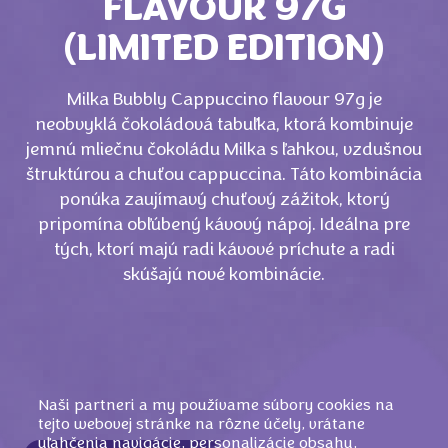
FLAVOUR 97G
(LIMITED EDITION)
Milka Bubbly Cappuccino flavour 97g je
neobvyklá čokoládová tabuľka, ktorá kombinuje
jemnú mliečnu čokoládu Milka s ľahkou, vzdušnou
štruktúrou a chuťou cappuccina. Táto kombinácia
ponúka zaujímavý chuťový zážitok, ktorý
pripomína obľúbený kávový nápoj. Ideálna pre
tých, ktorí majú radi kávové príchute a radi
skúšajú nové kombinácie.
Naši partneri a my používame súbory cookies na
tejto webovej stránke na rôzne účely, vrátane
uľahčenia navigácie, personalizácie obsahu,