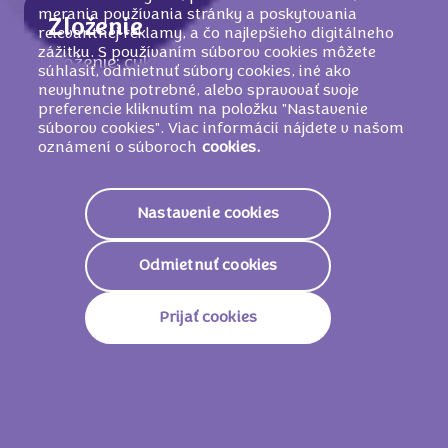
merania používania stránky a poskytovania
Zloženie
relevantnej reklamy, a čo najlepšieho digitálneho
zážitku. S používaním súborov cookies môžete
Zloženie: cukor, kakaové maslo, palmový
súhlasiť, odmietnuť súbory cookies, iné ako
tuk, sušené odtučnené MLIEKO, sušená
nevyhnutne potrebné, alebo spravovať svoje
preferencie kliknutím na položku "Nastavenie
srvátka (z
MLIEKA
), kakaová hmota,
súborov cookies". Viac informácií nájdete v našom
MLIEČNY
tuk, emulgátor (
SÓJOVÉ
lecitíny),
oznámení o súboroch
cookies.
LIESKOVOORIEŠKOVÁ
pasta, kakaový
prášok so zníženým množstvom tuku,
arómy.
Nastavenie cookies
MÔŽE OBSAHOVAŤ INÉ ORECHY
.
Odmietnuť cookies
Prijať cookies
Nutričné informácie
2315 KJ/
555
Energetická Hodnota
Kcal