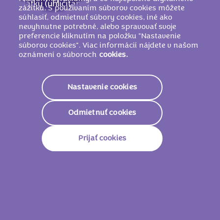
látky (uhličitany amónne, uhličitany sodné,
zážitku. S používaním súborov cookies môžete
difosforečnany), Emulgátory (
SÓJOVÉ
súhlasiť, odmietnuť súbory cookies, iné ako
nevyhnutne potrebné, alebo spravovať svoje
lecitíny, E476), Jedlá soľ, Aróma, Regulátor
preferencie kliknutím na položku "Nastavenie
kyslosti (kyselina citrónová).
súborov cookies". Viac informácií nájdete v našom
oznámení o súboroch
cookies.
Nutričné informácie
Nastavenie cookies
2045 KJ /
488
Energetická Hodnota
Odmietnuť cookies
Kcal
Tuky
21g
Prijať cookies
Z Toho Nasýtené Mastné
12g
Kyseliny
Sacharidy
67g
Z Toho Cukry
41g