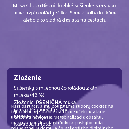
Milka Choco Biscuit krehká sušienka s vrstvou
mliečnej čokolády Milka. Skvelá voľba ku káve
alebo ako sladká desiata na cestách.
Zloženie
Sušienky s mliečnou čokoládou z alpského
mlieka (48 %).
Zloženie:
PŠENIČNÁ
múka, Cukor, Kakaové
Naši partneri a my používame súbory cookies na
maslo, Palmový tuk, Sušené odtučnené
tejto webovej stránke na rôzne účely, vrátane
MLIEKO
, Sušená srvátka (z
MLIEKA
),
uľahčenia navigácie, personalizácie obsahu,
merania používania stránky a poskytovania
Kakaová hmota,
MLIEČNY
tuk, Kypriace
relevantnej reklamy, a čo najlepšieho digitálneho