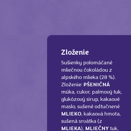
Zloženie
Sušienky polomáčané
mliečnou čokoládou z
alpského mlieka (28 %).
Zloženie:
PŠENIČNÁ
múka, cukor, palmový tuk,
glukózový sirup, kakaové
maslo, sušené odtučnené
MLIEKO
, kakaová hmota,
sušená srvátka (z
MLIEKA
),
MLIEČNY
tuk,