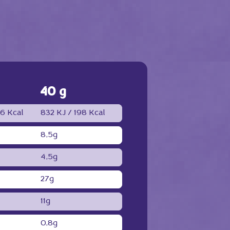
40 g
6 Kcal
832 KJ /
198 Kcal
8,5g
4,5g
27g
11g
0,8g