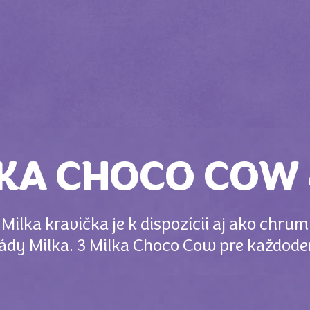
KA CHOCO COW
ilka kravička je k dispozícii aj ako chru
lády Milka. 3 Milka Choco Cow pre každode