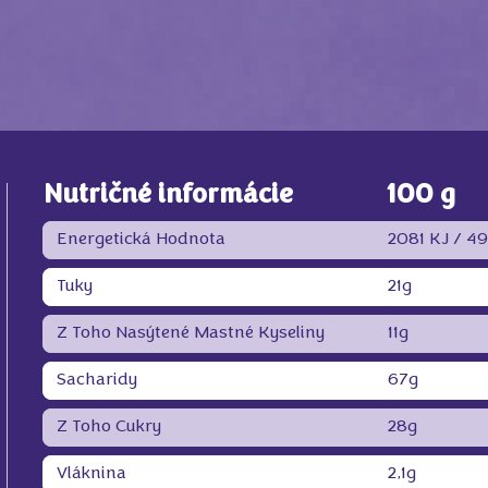
Nutričné informácie
100 g
Energetická Hodnota
2081 KJ /
49
Tuky
21g
Z Toho Nasýtené Mastné Kyseliny
11g
Sacharidy
67g
Z Toho Cukry
28g
Vláknina
2,1g