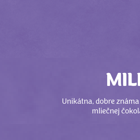
MIL
Unikátna, dobre známa M
mliečnej čoko