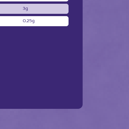
3g
0,25g