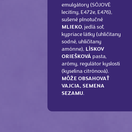
emulgátory (SÓJOVÉ
lecitíny, E472e, E476),
sušené plnotučné
MLIEKO
, jedlá soľ,
kypriace látky (uhličitany
sodné, uhličitany
amónne),
LÍSKOV
ORIEŠKOVÁ
pasta,
arómy, regulátor kyslosti
(kyselina citrónová).
MÔŽE OBSAHOVAŤ
VAJCIA, SEMENA
SEZAMU
.