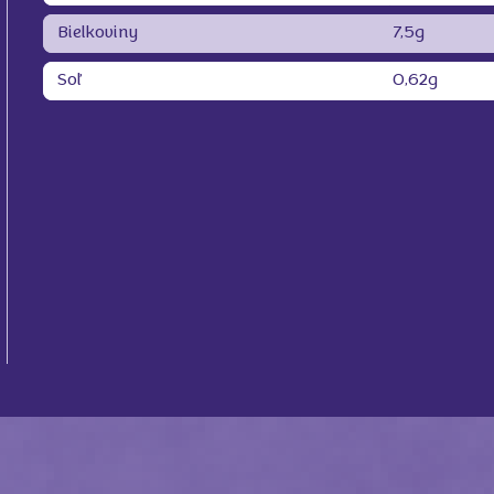
Bielkoviny
7,5g
Soľ
0,62g