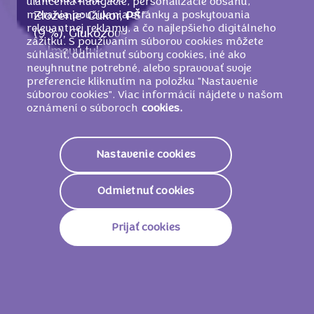
uľahčenia navigácie, personalizácie obsahu,
merania používania stránky a poskytovania
Zloženie: Cukor,
PŠENIČNÁ
múka,
VAJCIA
relevantnej reklamy, a čo najlepšieho digitálneho
(9 %), Glukózový sirup, Kakaové maslo,
zážitku. S používaním súborov cookies môžete
Palmový tuk, Sušená srvátka (z
MLIEKA
),
súhlasiť, odmietnuť súbory cookies, iné ako
nevyhnutne potrebné, alebo spravovať svoje
MLIEČNY
tuk, Kakaový prášok (3,5 %),
preferencie kliknutím na položku "Nastavenie
Zvlhčujúca látka (glycerol), Sušené
súborov cookies". Viac informácií nájdete v našom
plnotučné
MLIEKO
, Kakaová hmota,
oznámení o súboroch
cookies.
Modifikovaný škrob, Zemiakový škrob,
Kypriace látky (uhličitany amónne,
Nastavenie cookies
difosforečnany, uhličitany sodné), Jedlá soľ,
Sušená
SÓJOVÁ
vláknina, Emulgátor
Odmietnuť cookies
(
SÓJOVÉ
lecitíny), Sušené odtučnené
MLIEKO
, Arómy.
Prijať cookies
Nutričné informácie
1906 KJ /
455
Energetická Hodnota
Kcal