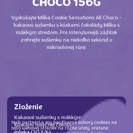
CHOCO 156G
Vyskúšajte Milka Cookie Sensations All Choco -
kakaovú sušienku s kúskami čokolády Milka s
mäkkým stredom. Pre intenzívnejší zážitok
zohrejte sušienku na niekoľko sekúnd v
mikrovlnnej rúre.
Zloženie
Kakaové sušienky s mäkkým stredom a
Naši partneri a my používame súbory cookies na
kúskami mliečnej čokolády z alpského
tejto webovej stránke na rôzne účely, vrátane
mlieka (20,2 %).