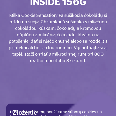
INSIDE 156G
Milka Cookie Sensation: Fanúšikovia čokolády si
prídu na svoje. Chrumkavá sušienka s mliečnou
čokoládou, kúskami čokolády a krémovou
náplňou z mliečnej čokolády. Ideálna na
potešenie, dať si niečo chutné alebo sa rozdeliť s
priateľmi alebo s celou rodinou. Vychutnajte si aj
teplé, stačí ohriať v mikrovlnnej rúre pri 800
wattoch po dobu 8 sekúnd.
Naši partneri a my používame súbory cookies na
Zloženie