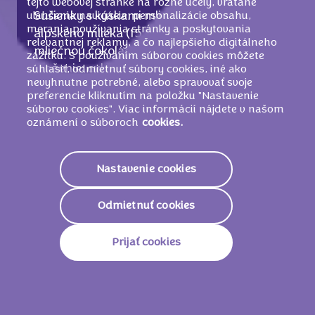
tejto webovej stránke na rôzne účely, vrátane
uľahčenia navigácie, personalizácie obsahu,
Sušienky s kúskami mliečnej čokolády z
merania používania stránky a poskytovania
alpského mlieka (15 %) a náplňou (25 %) s
relevantnej reklamy, a čo najlepšieho digitálneho
mliečnou čokoládou (4,5 %).
zážitku. S používaním súborov cookies môžete
Zloženie: cukor,
PŠENIČNÁ
múka, palmový
súhlasiť, odmietnuť súbory cookies, iné ako
nevyhnutne potrebné, alebo spravovať svoje
tuk,
MLIEČNY
tuk, repkový olej, kakaová
preferencie kliknutím na položku "Nastavenie
hmota, sušené plnotučné
MLIEKO
, kakaové
súborov cookies". Viac informácií nájdete v našom
maslo,
PŠENIČNÝ
škrob, laktóza (z
oznámení o súboroch
cookies.
MLIEKA
), modifikovaný škrob, kypriace
látky (uhličitany amónne, uhličitany sodné,
Nastavenie cookies
difosforečnany), sušená srvátka (z
MLIEKA
), kakaový prášok so zníženým
Odmietnuť cookies
obsahom tuku, emulgátor (
SÓJOVÉ
lecitíny),
jedlá soľ, arómy (obsahujú
MLIEKO
), sušené
Prijať cookies
odtučnené
MLIEKO
, farbivo (karotény),
sušená
SÓJOVÁ
vláknina.
MÔŽE OBSAHOVAŤ VAJCIA
.