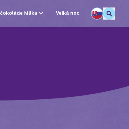
 čokoláde Milka
Veľká noc