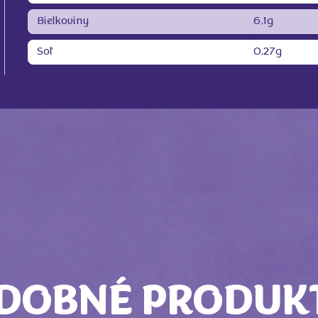
Bielkoviny
6,1g
Soľ
0,27g
DOBNÉ PRODUK