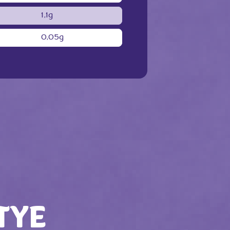
1,1g
0,05g
TYE