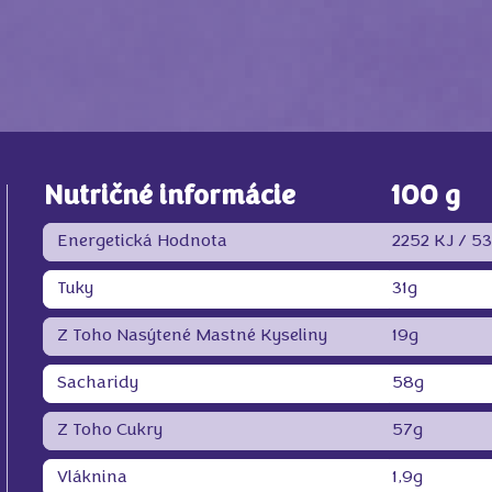
Nutričné informácie
100 g
Energetická Hodnota
2252 KJ /
53
Tuky
31g
Z Toho Nasýtené Mastné Kyseliny
19g
Sacharidy
58g
Z Toho Cukry
57g
Vláknina
1,9g