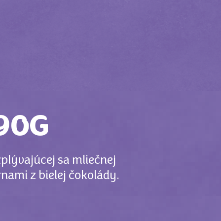
90G
plývajúcej sa mliečnej
ami z bielej čokolády.