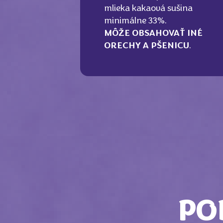
mlieka kakaová sušina
minimálne 33%.
MÔŽE OBSAHOVAŤ INÉ
ORECHY A PŠENICU
.
PO