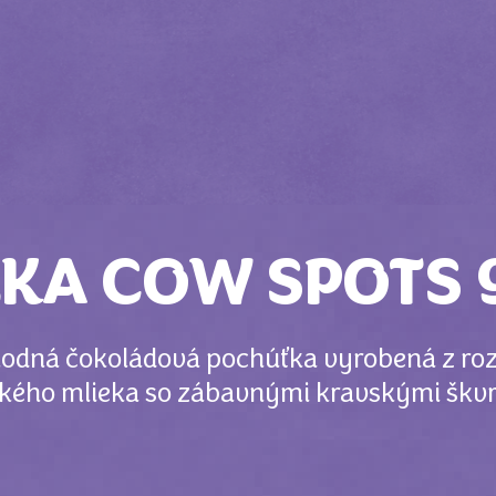
LKA COW SPOTS 
hodná čokoládová pochúťka vyrobená z roz
kého mlieka so zábavnými kravskými škvrn