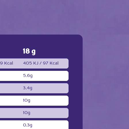
18 g
9 Kcal
405 KJ /
97 Kcal
5,6g
3,4g
10g
10g
0,3g