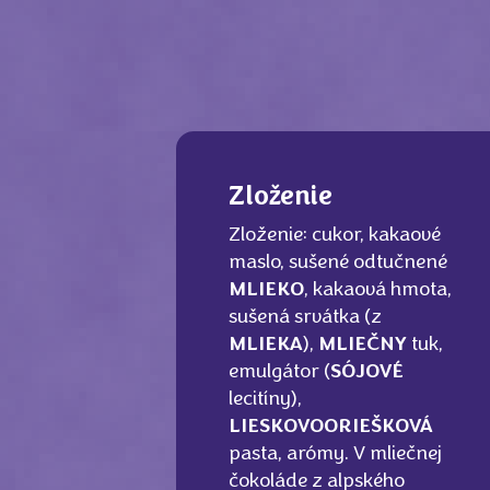
Zloženie
Zloženie: cukor, kakaové
maslo, sušené odtučnené
MLIEKO
, kakaová hmota,
sušená srvátka (z
MLIEKA
),
MLIEČNY
tuk,
emulgátor (
SÓJOVÉ
lecitíny),
LIESKOVOORIEŠKOVÁ
pasta, arómy. V mliečnej
čokoláde z alpského