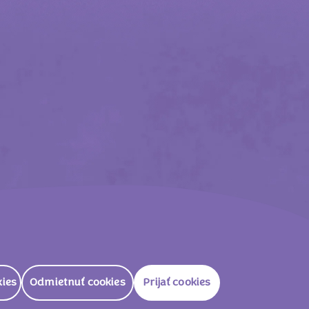
z International
otázky
 cookies
Odmietnuť cookies
Prijať cookies
SK
AVA IČO 47031140