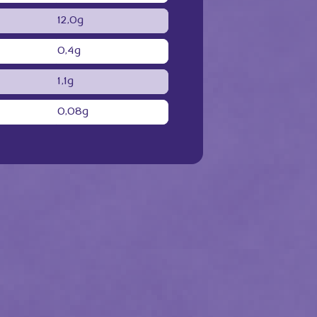
12,0g
0,4g
1,1g
0,08g