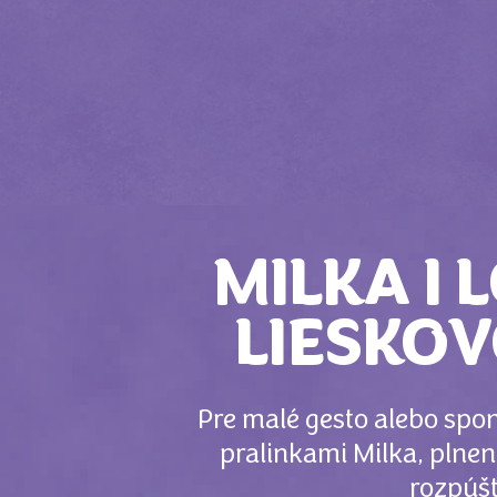
MILKA I 
LIESKO
Pre malé gesto alebo spon
pralinkami Milka, pln
rozpúšť