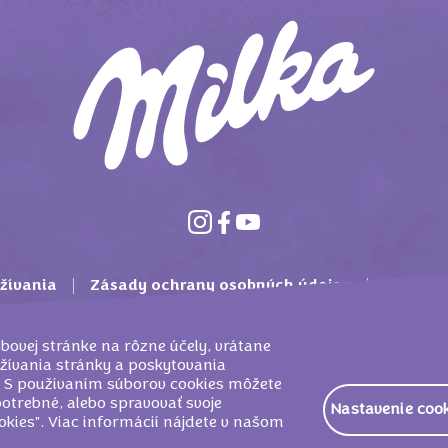
žívania
Zásady ochrany osobných údajov
Mondelē
 použitia súborov cookie
Kontakt
Často kladené 
bovej stránke na rôzne účely, vrátane
žívania stránky a poskytovania
u. S používaním súborov cookies môžete
otrebné, alebo spravovať svoje
Nastavenie
EUROPE SERVICES GMBH ORGANIZAČNÁ ZLOŽKA SLOVENSKO, BRATISL
okies". Viac informácií nájdete v našom