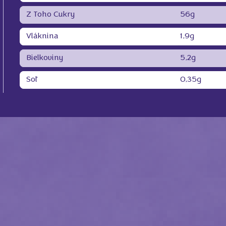
Z Toho Cukry
56g
Vláknina
1,9g
Bielkoviny
5,2g
Soľ
0,35g