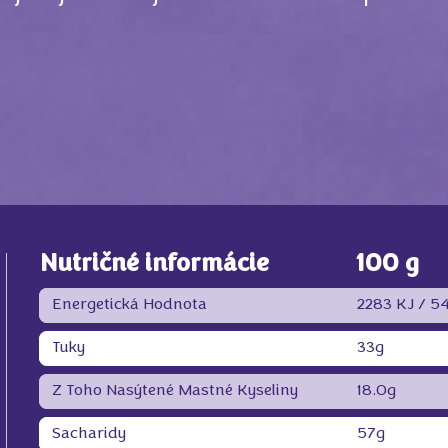
Nutričné informácie
100 g
Energetická Hodnota
2283 KJ /
54
Tuky
33g
Z Toho Nasýtené Mastné Kyseliny
18.0g
Sacharidy
57g