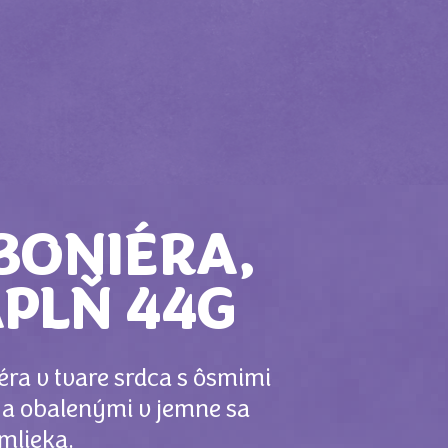
BONIÉRA,
PLŇ 44G
éra v tvare srdca s ôsmimi
a obalenými v jemne sa
 mlieka.