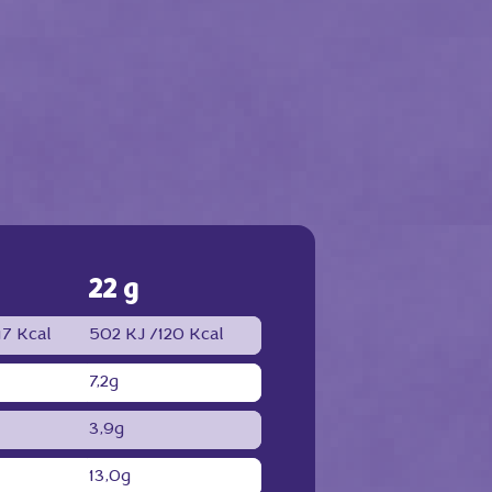
22 g
7 Kcal
502 KJ /
120 Kcal
7,2g
3,9g
13,0g