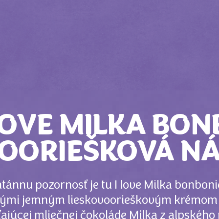
LOVE MILKA BON
VOORIEŠKOVÁ NÁ
tánnu pozornosť je tu I love Milka bonboni
enými jemným lieskovoorieškovým krémom 
ajúcej mliečnej čokoláde Milka z alpského