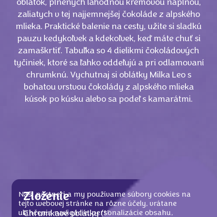
oblátok, plnených lahodnou krémovou náplňou,
zaliatych v tej najjemnejšej čokoláde z alpského
mlieka. Praktické balenie na cesty, užite si sladkú
pauzu kedykoľvek a kdekoľvek, keď máte chuť si
zamaškrtiť. Tabuľka so 4 dielikmi čokoládových
tyčiniek, ktoré sa ľahko oddeľujú a pri odlamovaní
chrumknú. Vychutnaj si oblátky Milka Leo s
bohatou vrstvou čokolády z alpského mlieka
kúsok po kúsku alebo sa podeľ s kamarátmi.
Naši partneri a my používame súbory cookies na
Zloženie
tejto webovej stránke na rôzne účely, vrátane
uľahčenia navigácie, personalizácie obsahu,
Chrumkavé oblátky (15 %) plnené krémovou