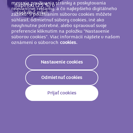
merania používania stránky a poskytovania
náplňou (25 %) v mliečnej čokoláde z
relevantnej reklamy, a čo najlepšieho digitálneho
alpského mlieka (58 %). Zloženie: cukor,
zážitku. S používaním súborov cookies môžete
súhlasiť, odmietnuť súbory cookies, iné ako
PŠENIČNÁ
múka, kakaové maslo, rastlinné
nevyhnutne potrebné, alebo spravovať svoje
tuky (palmojadrový, palmový), sušená
preferencie kliknutím na položku "Nastavenie
srvátka (z
MLIEKA
), sušené odtučnené
súborov cookies". Viac informácií nájdete v našom
MLIEKO
, kakaová hmota,
MLIEČNY
tuk,
oznámení o súboroch
cookies.
emulgátory (
SÓJOVÉ
lecitíny, E476,
slnečnicové lecitíny), slnečnicový olej, jedlá
Nastavenie cookies
soľ, rozpustná káva, arómy.
MÔŽE OBSAHOVAŤ ORECHY
.
Odmietnuť cookies
Prijať cookies
Nutričné informácie
2230 KJ/
535
Energetická Hodnota
Kcal
Tuky
29,5g