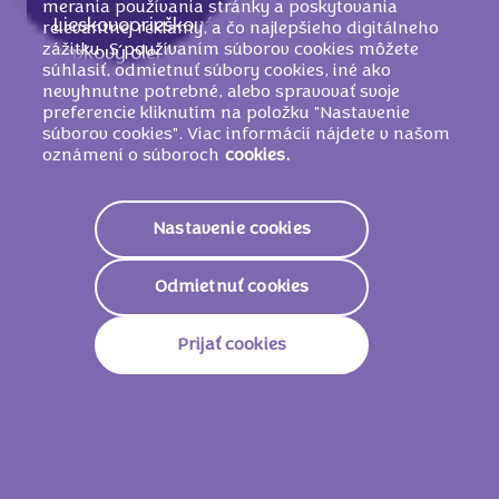
merania používania stránky a poskytovania
Lieskovooriešková nátierka. Zloženie: cukor,
relevantnej reklamy, a čo najlepšieho digitálneho
zážitku. S používaním súborov cookies môžete
repkový olej (25 %), sušená srvátka (z
súhlasiť, odmietnuť súbory cookies, iné ako
MLIEKA
),
LIESKOVOORIEŠKOVÁ
pasta (5
nevyhnutne potrebné, alebo spravovať svoje
%), kakaový prášok so zníženým
preferencie kliknutím na položku "Nastavenie
súborov cookies". Viac informácií nájdete v našom
množstvom tuku (4,5 %), sušené odtučnené
oznámení o súboroch
cookies.
MLIEKO
, kakaové maslo, slnečnicový olej,
emulgátor (lecitíny), jedlá soľ, arómy.
MÔŽE OBSAHOVAŤ PŠENICU, INÉ
Nastavenie cookies
ORECHY A ARAŠIDY
.
Odmietnuť cookies
Prijať cookies
Nutričné informácie
2316 KJ
555
Energetická Hodnota
Kcal
Tuky
34.0g