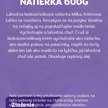
NÁTIERKA 600G
Lahodná lieskooriešková nátierka Milka. Krémová.
Ľahko sa rozotiera. Rozplýva sa na jazyku. Ideálna
na raňajky aj na popoludňajšie maškrtenie.
Vychutnajte si lahodnú chuť. Či už si
lieskovoorieškový krém vychutnáte ako nátierku,
ako sladkú polevu na palacinky, náplň do torty
alebo len tak ako maškrtu na lyžičku, jej lahodná
chuť vás poteší. Obsahuje repkový olej.
Naši partneri a my používame súbory cookies na
tejto webovej stránke na rôzne účely, vrátane
Zloženie
uľahčenia navigácie, personalizácie obsahu,