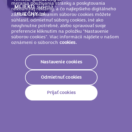
merania používania stránky a poskytovania
MLIEKO
, sušená srvátka (z
MLIEKA
),
relevantnej reklamy, a čo najlepšieho digitálneho
MLIEČNY
tuk, palmový tuk, sladené
zážitku. S používaním súborov cookies môžete
súhlasiť, odmietnuť súbory cookies, iné ako
zahustené odtučnené
MLIEKO
(odtučnené
nevyhnutne potrebné, alebo spravovať svoje
MLIEKO
, cukor), zvlhčovadlo (glycerol),
preferencie kliknutím na položku "Nastavenie
sirup z invertného cukru, emulgátory
súborov cookies". Viac informácií nájdete v našom
oznámení o súboroch
cookies.
(
SÓJOVÉ
lecitíny, E476), karamelizovaný
cukrový sirup,
LIESKOVOORIEŠKOVÁ
pasta, jedlá soľ, aróma.
Nastavenie cookies
MÔŽE OBSAHOVAŤ INÉ ORECHY A
PŠENICU
.
Odmietnuť cookies
Prijať cookies
Nutričné informácie
2138 KJ /
512
Energetická Hodnota
Kcal
Tuky
26.0g