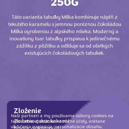
250G
Táto varianta tabuľky Milka kombinuje náplň z
tekutého karamelu s jemnou poréznou čokoládou
Milka vyrobenou z alpského mlieka. Moderný a
inovatívny tvar tabuľky prispieva k jedinečnému
zážitku z pôžitku a odlišuje sa od všetkých
existujúcich čokoládových tabuliek.
Zloženie
Naši partneri a my používame súbory cookies na
Zloženie: cukor, kakaové maslo, kakaová
tejto webovej stránke na rôzne účely, vrátane
uľahčenia navigácie, personalizácie obsahu,
hmota, glukózový sirup, sušené odtučnené