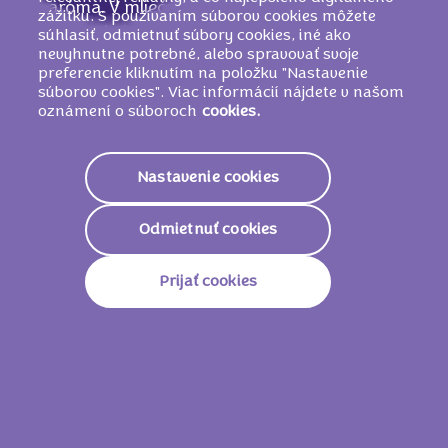
aróma. V mliečnej čokoláde z alpského
zážitku. S používaním súborov cookies môžete
mlieka kakaová sušina najmenej 33 %.
súhlasiť, odmietnuť súbory cookies, iné ako
nevyhnutne potrebné, alebo spravovať svoje
MÔŽE OBSAHOVAŤ INÉ ORECHY A
preferencie kliknutím na položku "Nastavenie
PŠENICU
.
súborov cookies". Viac informácií nájdete v našom
oznámení o súboroch
cookies.
Nutričné informácie
Nastavenie cookies
2324 KJ /
557
Energetická Hodnota
Odmietnuť cookies
Kcal
Tuky
35g
Prijať cookies
Z Toho Nasýtené Mastné
17g
Kyseliny
Sacharidy
51g
Z Toho Cukry
49g