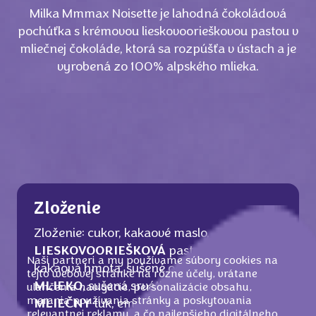
Milka Mmmax Noisette je lahodná čokoládová
pochúťka s krémovou lieskovoorieškovou pastou v
mliečnej čokoláde, ktorá sa rozpúšťa v ústach a je
vyrobená zo 100% alpského mlieka.
Zloženie
Zloženie: cukor, kakaové maslo,
LIESKOVOORIEŠKOVÁ
pasta (13 %),
Naši partneri a my používame súbory cookies na
kakaová hmota, sušené odtučnené
tejto webovej stránke na rôzne účely, vrátane
MLIEKO
, sušená srvátka (z
MLIEKA
),
uľahčenia navigácie, personalizácie obsahu,
merania používania stránky a poskytovania
MLIEČNY
tuk, emulgátor (
SÓJOVÉ
lecitíny),
relevantnej reklamy, a čo najlepšieho digitálneho