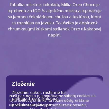
Tabuľka mliečnej čokolády Milka Oreo Choco je
vyrobená zo 100 % alpského mlieka a vyznačuje
sa jemnou čokoládovou chuťou a textúrou, ktorá
sa rozplýva na jazyku. To všetko je doplnené
chrumkavými kúskami sušienok Oreo v kakaovej
náplni.
Zloženie
Zloženie: cukor, rastlinné tuky (palmový,
Naši partneri a my používame súbory cookies na
palmojadrový), kakaové maslo, kakaový
tejto webovej stránke na rôzne účely, vrátane
prášok so zníženým množstvom tuku
uľahčenia navigácie, personalizácie obsahu,