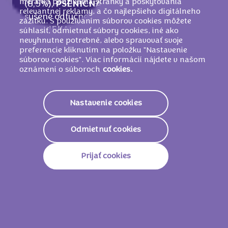
merania používania stránky a poskytovania
(8,5%),
PŠENIČNÁ
múka, kakaová hmota,
relevantnej reklamy, a čo najlepšieho digitálneho
sušené odtučnené
MLIEKO
, sušená srvátka
zážitku. S používaním súborov cookies môžete
(z
MLIEKA
),
MLIEČNY
tuk, glukózo-
súhlasiť, odmietnuť súbory cookies, iné ako
nevyhnutne potrebné, alebo spravovať svoje
fruktózový sirup,
PŠENIČNÝ
škrob,
preferencie kliknutím na položku "Nastavenie
emulgátor (
SÓJOVÉ
lecitíny),
súborov cookies". Viac informácií nájdete v našom
LIESKOVOORIEŠKOVÁ
pasta, kypriace
oznámení o súboroch
cookies.
látky (E503, E501, E500), jedlá soľ, aróma,
regulátor kyslosti (E524).
Nastavenie cookies
MÔŽE OBSAHOVAŤ INÉ ORECHY
.
Odmietnuť cookies
Nutričné informácie
Prijať cookies
2308 KJ/
554
Energetická Hodnota
Kcal
Tuky
35g
Z Toho Nasýtené Mastné