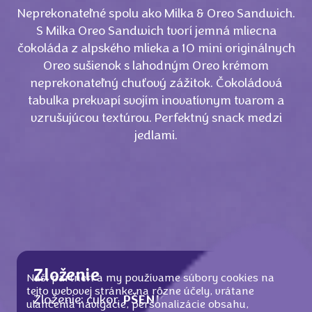
Neprekonateľné spolu ako Milka & Oreo Sandwich.
S Milka Oreo Sandwich tvorí jemná mliecna
čokoláda z alpského mlieka a 10 mini originálnych
Oreo sušienok s lahodným Oreo krémom
neprekonateľný chuťový zážitok. Čokoládová
tabulka prekvapí svojím inovatívnym tvarom a
vzrušujúcou textúrou. Perfektný snack medzi
jedlami.
Zloženie
Naši partneri a my používame súbory cookies na
tejto webovej stránke na rôzne účely, vrátane
Zloženie: cukor,
PŠENIČNÁ
múka, kakaové
uľahčenia navigácie, personalizácie obsahu,