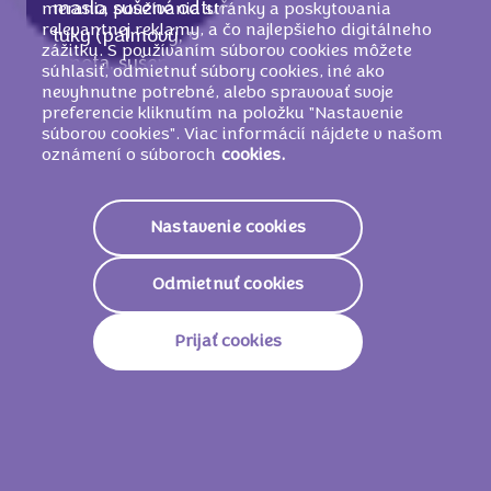
maslo, sušené odtučnené
MLIEKO
, rastlinné
merania používania stránky a poskytovania
relevantnej reklamy, a čo najlepšieho digitálneho
tuky (palmový, palmojadrový), kakaová
zážitku. S používaním súborov cookies môžete
hmota, sušená srvátka (z
MLIEKA
),
súhlasiť, odmietnuť súbory cookies, iné ako
MLIEČNY
tuk, kakaový prášok so zníženým
nevyhnutne potrebné, alebo spravovať svoje
preferencie kliknutím na položku "Nastavenie
množstvom tuku (1,5%), glukózo-
súborov cookies". Viac informácií nájdete v našom
fruktózový sirup,
PŠENIČNÝ
škrob,
oznámení o súboroch
cookies.
emulgátor (
SÓJOVÉ
lecitíny), kypriace látky
(E503, E501, E500), jedlá soľ, regulátor
Nastavenie cookies
kyslosti (E524), arómy.
MÔŽE OBSAHOVAŤ ORECHY
.
Odmietnuť cookies
Prijať cookies
Nutričné informácie
2168 KJ /
518
Energetická Hodnota
Kcal
Tuky
27.0g