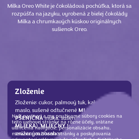
Milka Oreo White je čokoládová pochúťka, ktorá sa
rozpúšťa na jazyku, vyrobená z bielej čokolády
Milka a chrumkavých kúskov originálnych
sušienok Oreo.
Zloženie
Zloženie: cukor, palmový tuk, kakaové
maslo, sušené odtučnené
MLIEKO
,
Naši partneri a my používame súbory cookies na
PŠENIČNÁ
múka, sušená srvátka (z
tejto webovej stránke na rôzne účely, vrátane
MLIEKA
),
MLIEČNY
tuk, kakaový prášok so
uľahčenia navigácie, personalizácie obsahu,
zníženým obsahom tuku (0,7 %), glukózo-
merania používania stránky a poskytovania