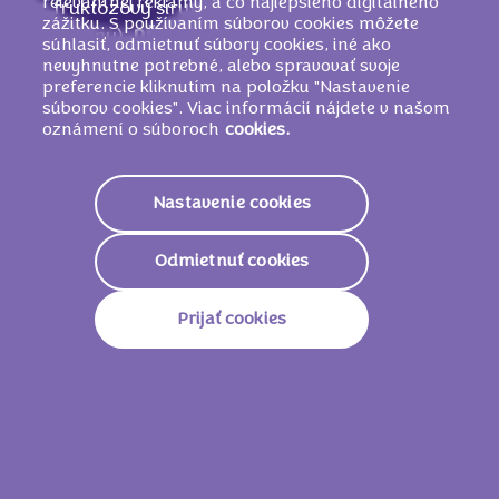
relevantnej reklamy, a čo najlepšieho digitálneho
fruktózový sirup, emulgátor (
SÓJOVÉ
zážitku. S používaním súborov cookies môžete
lecitíny),
PŠENIČNÝ
škrob, kypriace látky
súhlasiť, odmietnuť súbory cookies, iné ako
(E501, E503, E500), jedlá soľ, arómy,
nevyhnutne potrebné, alebo spravovať svoje
preferencie kliknutím na položku "Nastavenie
regulátor kyslosti (E524).
súborov cookies". Viac informácií nájdete v našom
MÔŽE OBSAHOVAŤ ORECHY
.
oznámení o súboroch
cookies.
Nastavenie cookies
Nutričné informácie
Odmietnuť cookies
2339 KJ
560
Energetická Hodnota
Kcal
Prijať cookies
Tuky
34.0g
Z Toho Nasýtené Mastné
19.0g
Kyseliny
Sacharidy
59.0g