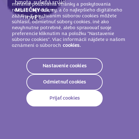
hmota, sušená srvátka (z
MLIEKA
),
merania používania stránky a poskytovania
relevantnej reklamy, a čo najlepšieho digitálneho
MLIEČNY
tuk, ryžová múka, emulgátory
zážitku. S používaním súborov cookies môžete
(
SÓJOVÉ
lecitíny, E476), glukózový sirup,
súhlasiť, odmietnuť súbory cookies, iné ako
LIESKOVOORIEŠKOVÁ
pasta, kukuričná
nevyhnutne potrebné, alebo spravovať svoje
múka, jedlá soľ, arómy, farbivo (beta-
preferencie kliknutím na položku "Nastavenie
súborov cookies". Viac informácií nájdete v našom
karotén, E150d),
JAČMENNÝ
sladový
oznámení o súboroch
cookies.
extrakt. V mliečnej čokoláde z alpského
mlieka obsah kakaovej sušiny najmenej
30%.
Nastavenie cookies
MÔŽE OBSAHOVAŤ INÉ ORECHY A
PŠENICU
.
Odmietnuť cookies
Prijať cookies
Nutričné informácie
2251 KJ /
539
Energetická Hodnota
Kcal