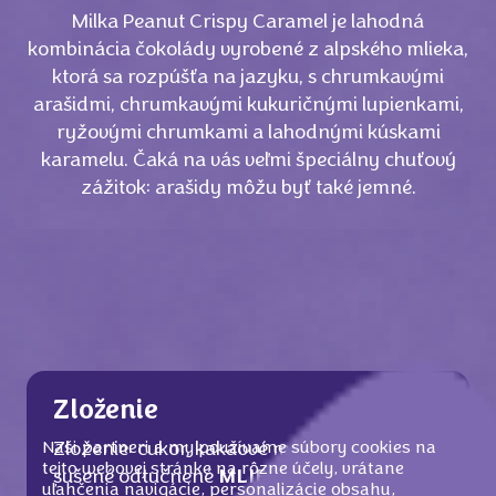
Milka Peanut Crispy Caramel je lahodná
kombinácia čokolády vyrobené z alpského mlieka,
ktorá sa rozpúšťa na jazyku, s chrumkavými
arašidmi, chrumkavými kukuričnými lupienkami,
ryžovými chrumkami a lahodnými kúskami
karamelu. Čaká na vás veľmi špeciálny chuťový
zážitok: arašidy môžu byť také jemné.
Zloženie
Naši partneri a my používame súbory cookies na
Zloženie: cukor, kakaové maslo,
ARAŠIDY
,
tejto webovej stránke na rôzne účely, vrátane
sušené odtučnené
MLIEKO
, kakaová
uľahčenia navigácie, personalizácie obsahu,