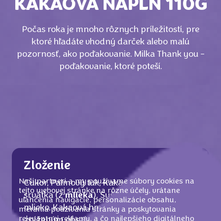
KAKAOVÁ NÁPLŇ 110G
Počas roka je mnoho rôznych príležitostí, pre
ktoré hľadáte vhodný darček alebo malú
pozornosť, ako poďakovanie. Milka Thank you -
poďakovanie, ktoré poteší.
Zloženie
Naši partneri a my používame súbory cookies na
Cukor, Palmový tuk, Kakaové maslo, Sušená
tejto webovej stránke na rôzne účely, vrátane
srvátka (z
mlieka
), Sušené odstredené
uľahčenia navigácie, personalizácie obsahu,
mlieko, Kakaová hmota, Kakaový prášok so
merania používania stránky a poskytovania
relevantnej reklamy, a čo najlepšieho digitálneho
zníženým obsahom tuku (4 %),
Mliečny
tuk,