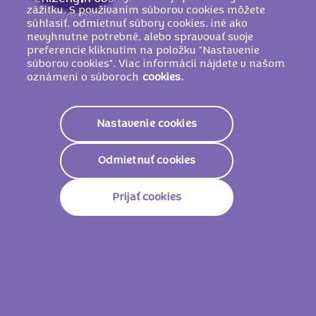
zážitku. S používaním súborov cookies môžete
Lieskovooriešková
pasta, Emulgátory
súhlasiť, odmietnuť súbory cookies, iné ako
(
sójové
lecitíny, E 476), Arómy (obsahujú
nevyhnutne potrebné, alebo spravovať svoje
preferencie kliknutím na položku "Nastavenie
mlieko
)
súborov cookies". Viac informácií nájdete v našom
oznámení o súboroch
cookies.
Nutričné informácie
Nastavenie cookies
2308 KJ /
554
Energetická Hodnota
Kcal
Odmietnuť cookies
Tuky
35g
Prijať cookies
Z Toho Nasýtené Mastné
19g
Kyseliny
Sacharidy
53g
Z Toho Cukry
51g