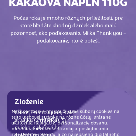
KAKAOVÁ NÁPLŇ 110G
Počas roka je mnoho rôznych príležitostí, pre
ktoré hľadáte vhodný darček alebo malú
pozornosť, ako poďakovanie. Milka Thank you -
poďakovanie, ktoré poteší.
Zloženie
Naši partneri a my používame súbory cookies na
Cukor, Palmový tuk, Kakaové maslo, Sušená
tejto webovej stránke na rôzne účely, vrátane
srvátka (z
mlieka
), Sušené odstredené
uľahčenia navigácie, personalizácie obsahu,
mlieko, Kakaová hmota, Kakaový prášok so
merania používania stránky a poskytovania
relevantnej reklamy, a čo najlepšieho digitálneho
zníženým obsahom tuku (4 %),
Mliečny
tuk,