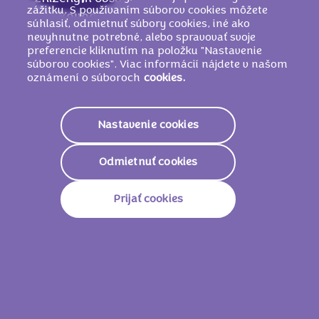
zážitku. S používaním súborov cookies môžete
Lieskovooriešková
pasta, Emulgátory
súhlasiť, odmietnuť súbory cookies, iné ako
(
sójové
lecitíny, E 476), Arómy (obsahujú
nevyhnutne potrebné, alebo spravovať svoje
preferencie kliknutím na položku "Nastavenie
mlieko
)
súborov cookies". Viac informácií nájdete v našom
oznámení o súboroch
cookies.
Nutričné informácie
Nastavenie cookies
2308 KJ /
554
Energetická Hodnota
Kcal
Odmietnuť cookies
Tuky
35g
Prijať cookies
Z Toho Nasýtené Mastné
19g
Kyseliny
Sacharidy
53g
Z Toho Cukry
51g