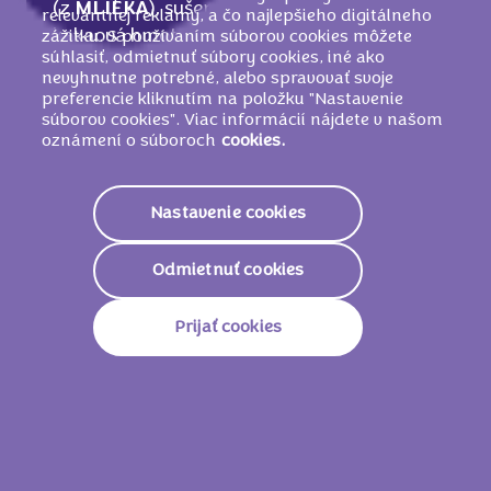
(z
MLIEKA
), sušené odtučnené
MLIEKO
,
relevantnej reklamy, a čo najlepšieho digitálneho
kakaová hmota, kakaový prášok so
zážitku. S používaním súborov cookies môžete
súhlasiť, odmietnuť súbory cookies, iné ako
zníženým množstvom tuku (3 %), sušená
nevyhnutne potrebné, alebo spravovať svoje
srvátka (z
MLIEKA
),
MLIEČNY
tuk,
preferencie kliknutím na položku "Nastavenie
zemiakový škrob,
PŠENIČNÝ
škrob,
súborov cookies". Viac informácií nájdete v našom
oznámení o súboroch
cookies.
emulgátory (
SÓJOVÉ
lecitíny, E476),
repkový olej, kypriace látky (E500, E503),
jedlá soľ, arómy.
Nastavenie cookies
MÔŽE OBSAHOVAŤ ORECHY
.
Odmietnuť cookies
Nutričné informácie
Prijať cookies
Energetická Hodnota
2196kJ/
525kcal
Tuky
28g
Z Toho Nasýtené Mastné
15g
Kyseliny