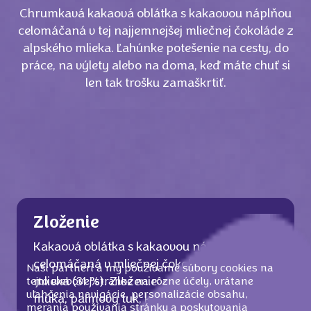
Chrumkavá kakaová oblátka s kakaovou náplňou
celomáčaná v tej najjemnejšej mliečnej čokoláde z
alpského mlieka. Ľahúnke potešenie na cesty, do
práce, na výlety alebo na doma, keď máte chuť si
len tak trošku zamaškrtiť.
Zloženie
Kakaová oblátka s kakaovou náplňou (49 %)
celomáčaná v mliečnej čokoláde z alpského
Naši partneri a my používame súbory cookies na
mlieka (31 %). Zloženie: cukor,
PŠENIČNÁ
tejto webovej stránke na rôzne účely, vrátane
uľahčenia navigácie, personalizácie obsahu,
múka, palmový tuk, kakaové maslo, laktóza
merania používania stránky a poskytovania