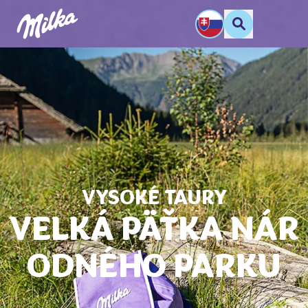
VYSOKÉ TAURY
VEĽKÁ PÄŤKA NÁR
ODNÉHO PARKU