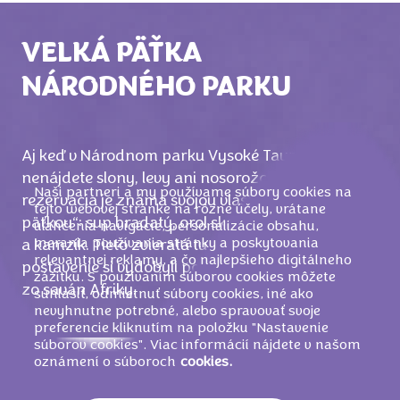
VEĽKÁ PÄŤKA
NÁRODNÉHO PARKU
Aj keď v Národnom parku Vysoké Taury
nenájdete slony, levy ani nosorožce, táto prírodná
Naši partneri a my používame súbory cookies na
rezervácia je známa svojou vlastnou „veľkou
tejto webovej stránke na rôzne účely, vrátane
päťkou“: sup bradatý, orol skalný, svišť, kozorožec
uľahčenia navigácie, personalizácie obsahu,
merania používania stránky a poskytovania
a kamzík. Tieto zvieratá tu „vládnu“ a svoje
relevantnej reklamy, a čo najlepšieho digitálneho
postavenie si vydobyli podobne ako ich priatelia
zážitku. S používaním súborov cookies môžete
zo saván Afriky.
súhlasiť, odmietnuť súbory cookies, iné ako
nevyhnutne potrebné, alebo spravovať svoje
preferencie kliknutím na položku "Nastavenie
súborov cookies". Viac informácií nájdete v našom
oznámení o súboroch
cookies.