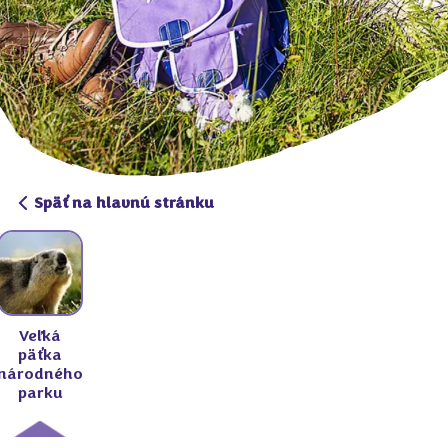
Späť na hlavnú stránku
Veľká
päťka
národného
parku