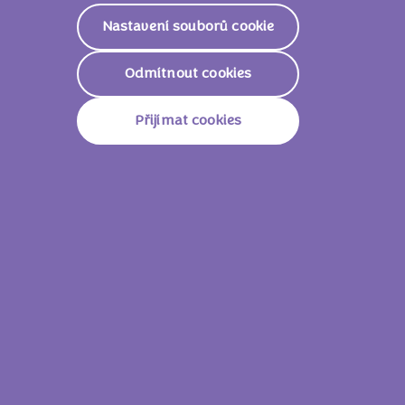
Již více než deset let se Milka angažuje v ochraně
Nastavení souborů cookie
místní přírody v rámci iniciativy „Lila loves Green“,
kterou zahájila společně s národním parkem.
Odmítnout cookies
Cílem této úzké fialovo-zelené spolupráce je
zvýšit povědomí a ocenění rakouských přírodních
Přijímat cookies
pokladů a Národního parku Vysoké Taury jako
největší chráněné oblasti v Alpách.