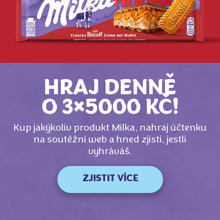
HRAJ DENNĚ
O 3×5000 KČ!
Kup jakýkoliv produkt Milka, nahraj účtenku
na soutěžní web a hned zjisti, jestli
vyhráváš.
ZJISTIT VÍCE