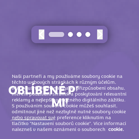
Naši partneři a my používáme soubory cookie na
těchto webových stránkách k různým účelům,
OBLÍBENÉ PRODUKTY
včetně usnadnění navigace, přizpůsobení obsahu,
měření používání stránek a poskytování relevantní
MILKA
reklamy a nejlepšího možného digitálního zážitku.
S používáním souborů cookie můžeš souhlasit,
odmítnout jiné než nezbytně nutné soubory cookie
nebo spravovat své preference kliknutím na
tlačítko "Nastavení souborů cookie". Více informací
nalezneš v našem oznámení o souborech
cookie.